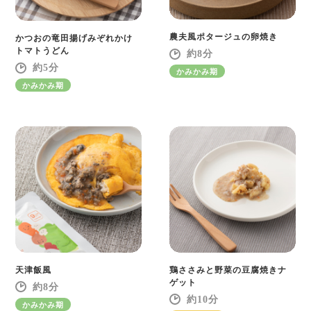
農夫風ポタージュの卵焼き
かつおの竜田揚げみぞれかけ
トマトうどん
8
5
かみかみ期
かみかみ期
天津飯風
鶏ささみと野菜の豆腐焼きナ
ゲット
8
10
かみかみ期