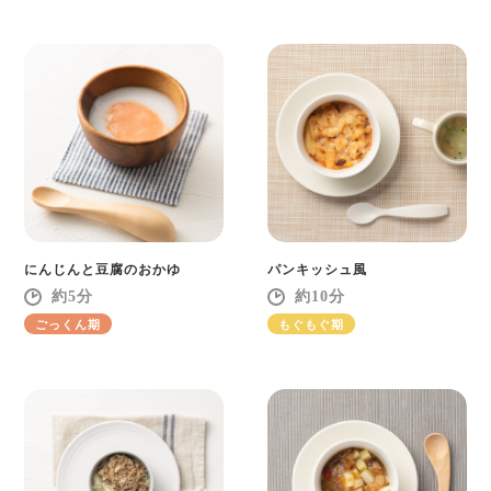
にんじんと豆腐のおかゆ
パンキッシュ風
5
10
ごっくん期
もぐもぐ期