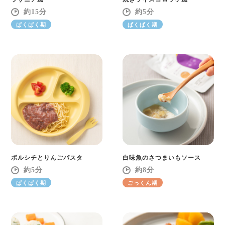
15
5
ぱくぱく期
ぱくぱく期
ボルシチとりんごパスタ
白味魚のさつまいもソース
5
8
ぱくぱく期
ごっくん期