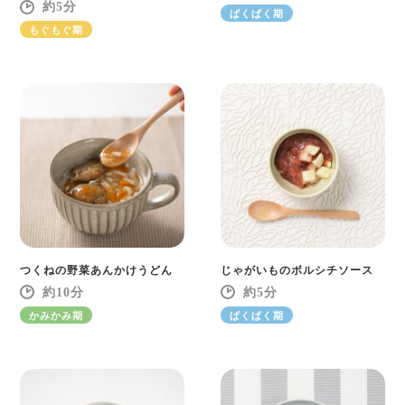
5
ぱくぱく期
もぐもぐ期
つくねの野菜あんかけうどん
じゃがいものボルシチソース
10
5
かみかみ期
ぱくぱく期