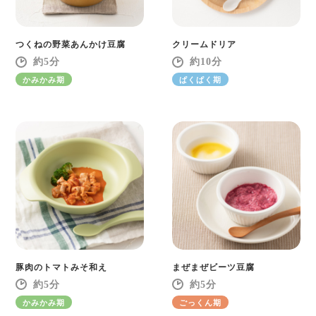
つくねの野菜あんかけ豆腐
クリームドリア
5
10
かみかみ期
ぱくぱく期
豚肉のトマトみそ和え
まぜまぜビーツ豆腐
5
5
かみかみ期
ごっくん期