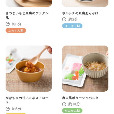
さつまいもと豆腐のグラタン
ボルシチの豆腐あんかけ
風
5
5
ぱくぱく期
ごっくん期
かぼちゃの甘いミネストロー
農夫風ポタージュパスタ
ネ
10
3
かみかみ期