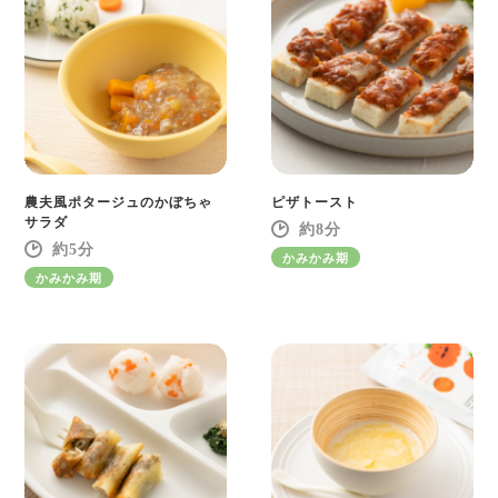
農夫風ポタージュのかぼちゃ
ピザトースト
サラダ
8
5
かみかみ期
かみかみ期