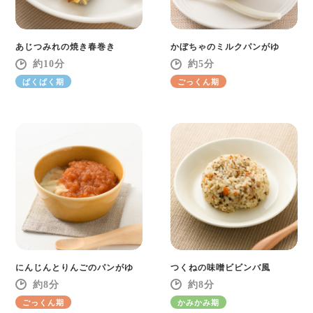
あじつみれの焼き春巻き
かぼちゃのミルクパンがゆ
10
5
ぱくぱく期
ごっくん期
にんじんとりんごのパンがゆ
つくねの味噌ビビンバ風
8
8
ごっくん期
かみかみ期