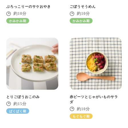
ぶろっこりーのサケおやき
ごぼうそうめん
10
10
かみかみ期
かみかみ期
とりごぼうおこのみ
赤ビーツとじゃがいものサラ
ダ
15
10
ぱくぱく期
もぐもぐ期