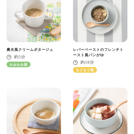
農夫風クリームポタージュ
レバーペーストのフレンチト
ースト風パンがゆ
5
10
かみかみ期
もぐもぐ期