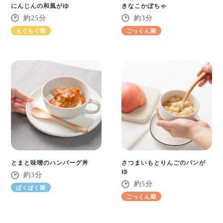
にんじんの和風がゆ
きなこかぼちゃ
25
3
もぐもぐ期
ごっくん期
とまと味噌のハンバーグ丼
さつまいもとりんごのパンが
ゆ
3
5
ぱくぱく期
ごっくん期