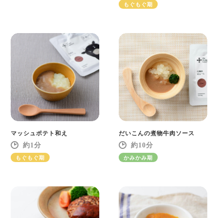
もぐもぐ期
マッシュポテト和え
だいこんの煮物牛肉ソース
1
10
もぐもぐ期
かみかみ期