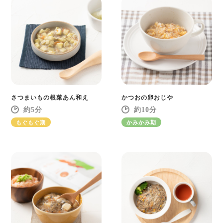
さつまいもの根菜あん和え
かつおの卵おじや
5
10
もぐもぐ期
かみかみ期