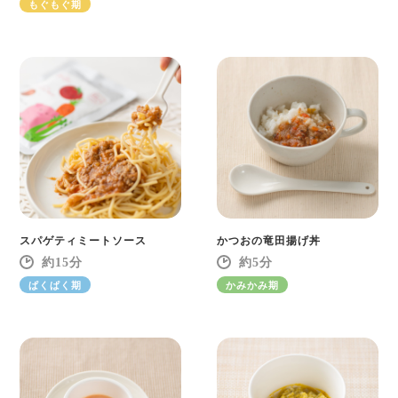
もぐもぐ期
スパゲティミートソース
かつおの竜田揚げ丼
15
5
ぱくぱく期
かみかみ期