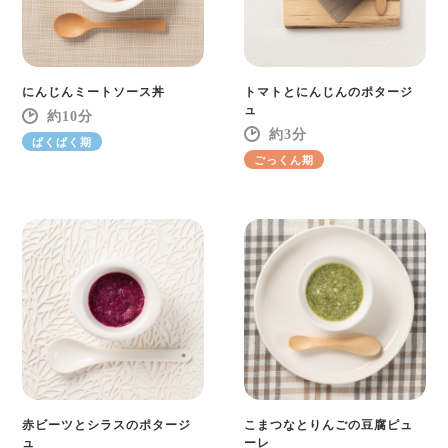
にんじんミートソース丼
トマトとにんじんのポタージ
ュ
10
3
ぱくぱく期
ごっくん期
赤ビーツとシラスのポタージ
こまつなとりんごの豆腐ピュ
ュ
ーレ