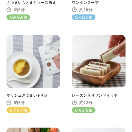
さつまいもとまとソース添え
ワンタンスープ
5
10
かみかみ期
ぱくぱく期
マッシュさつまいも和え
レーズン入りサンドイッチ
3
12
もぐもぐ期
かみかみ期