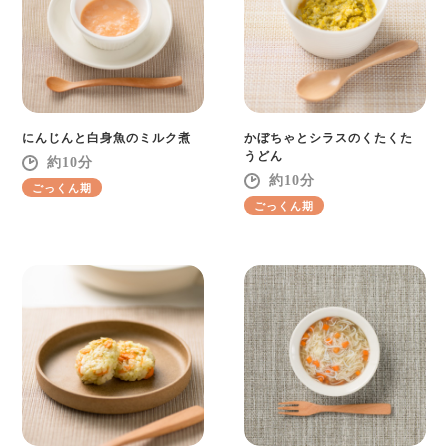
にんじんと白身魚のミルク煮
かぼちゃとシラスのくたくた
うどん
10
10
ごっくん期
ごっくん期