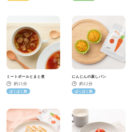
ミートボールとまと煮
にんじんの蒸しパン
15
12
ぱくぱく期
ぱくぱく期