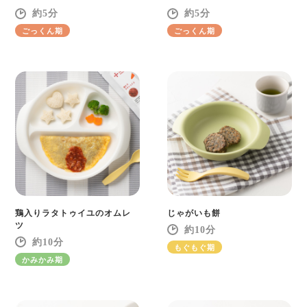
5
5
ごっくん期
ごっくん期
鶏入りラタトゥイユのオムレ
じゃがいも餅
ツ
10
10
もぐもぐ期
かみかみ期