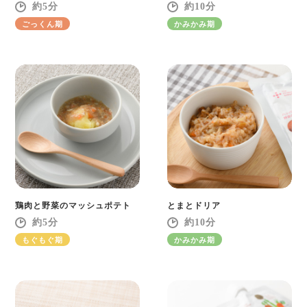
5
10
ごっくん期
かみかみ期
鶏肉と野菜のマッシュポテト
とまとドリア
5
10
もぐもぐ期
かみかみ期