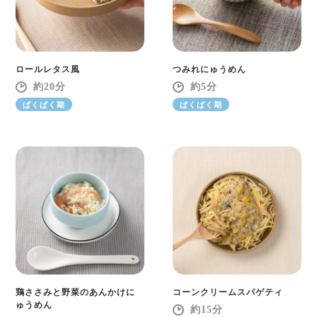
ロールレタス風
つみれにゅうめん
20
5
ぱくぱく期
ぱくぱく期
鶏ささみと野菜のあんかけに
コーンクリームスパゲティ
ゅうめん
15