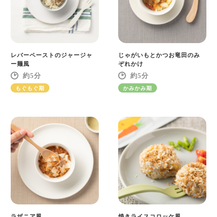
レバーペーストのジャージャ
じゃがいもとかつお竜田のみ
ー麺風
ぞれかけ
5
5
もぐもぐ期
かみかみ期
ラザニア風
焼きライスコロッケ風