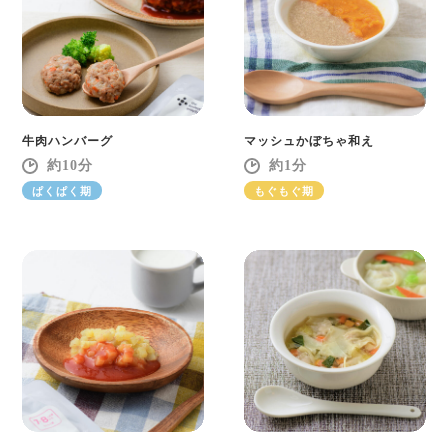
牛肉ハンバーグ
マッシュかぼちゃ和え
10
1
ぱくぱく期
もぐもぐ期