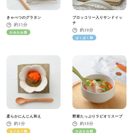
きゃべつのグラタン
ブロッコリー入りサンドイッ
チ
15
10
かみかみ期
ぱくぱく期
柔らかにんじん和え
野菜たっぷりラビオリスープ
1
10
もぐもぐ期
かみかみ期