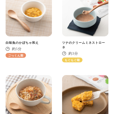
白味魚のかぼちゃ和え
ツナのクリームミネストロー
ネ
5
3
ごっくん期
もぐもぐ期