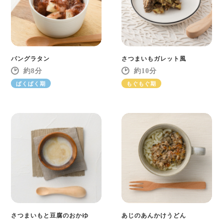
パングラタン
さつまいもガレット風
8
10
ぱくぱく期
もぐもぐ期
さつまいもと豆腐のおかゆ
あじのあんかけうどん