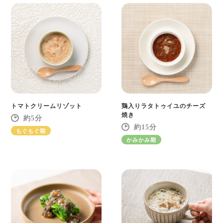
トマトクリームリゾット
鶏入りラタトゥイユのチーズ
焼き
5
15
もぐもぐ期
かみかみ期