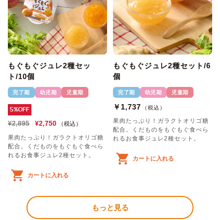
もぐもぐジュレ2種セッ
もぐもぐジュレ2種セット/6
ト/10個
個
完了期
幼児期
児童期
完了期
幼児期
児童期
￥1,737
（税込）
5%OFF
果肉たっぷり！ガラクトオリゴ糖
¥2,895
¥2,750
（税込）
配合。くだものをもぐもぐ食べら
果肉たっぷり！ガラクトオリゴ糖
れるお食事ジュレ2種セット。
配合。くだものをもぐもぐ食べら
れるお食事ジュレ2種セット。
カートに入れる
カートに入れる
もっと見る