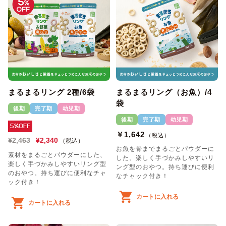
まるまるリング 2種/6袋
まるまるリング（お魚）/4
袋
後期
完了期
幼児期
後期
完了期
幼児期
5%OFF
￥1,642
（税込）
¥2,463
¥2,340
（税込）
お魚を骨までまるごとパウダーに
素材をまるごとパウダーにした、
した、楽しく手づかみしやすいリ
楽しく手づかみしやすいリング型
ング型のおやつ。持ち運びに便利
のおやつ。持ち運びに便利なチャ
なチャック付き！
ック付き！
カートに入れる
カートに入れる