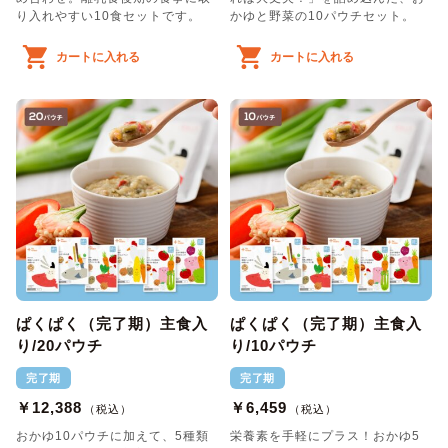
り入れやすい10食セットです。
かゆと野菜の10パウチセット。
カートに入れる
カートに入れる
ぱくぱく（完了期）主食入
ぱくぱく（完了期）主食入
り/20パウチ
り/10パウチ
完了期
完了期
￥12,388
￥6,459
（税込）
（税込）
おかゆ10パウチに加えて、5種類
栄養素を手軽にプラス！おかゆ5