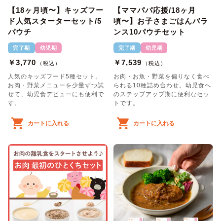
【18ヶ月頃〜】キッズフー
【ママパパ応援/18ヶ月
ド人気スターターセット/5
頃〜】お子さまごはんバラ
パウチ
ンス10パウチセット
完了期
幼児期
完了期
幼児期
￥3,770
￥7,539
（税込）
（税込）
人気のキッズフード5種セット。
お肉・お魚・野菜を偏りなく食べ
お肉・野菜メニューを少量ずつ試
られる10種詰め合わせ。幼児食へ
せて、幼児食デビューにも便利で
のステップアップ期に便利なセッ
す。
トです。
カートに入れる
カートに入れる