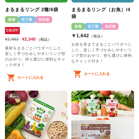
まるまるリング 2種/6袋
まるまるリング（お魚）/4
袋
後期
完了期
幼児期
後期
完了期
幼児期
5%OFF
￥1,642
（税込）
¥2,463
¥2,340
（税込）
お魚を骨までまるごとパウダーに
素材をまるごとパウダーにした、
した、楽しく手づかみしやすいリ
楽しく手づかみしやすいリング型
ング型のおやつ。持ち運びに便利
のおやつ。持ち運びに便利なチャ
なチャック付き！
ック付き！
カートに入れる
カートに入れる