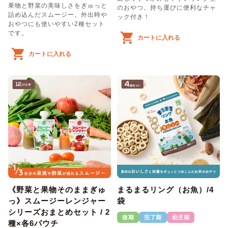
果物と野菜の美味しさをぎゅっと
のおやつ。持ち運びに便利なチャ
詰め込んだスムージー。外出時や
ック付き！
おやつにも使いやすい2種セット
です。
カートに入れる
カートに入れる
《野菜と果物そのままぎゅ
まるまるリング（お魚）/4
っ》スムージーレンジャー
袋
シリーズおまとめセット / 2
後期
完了期
幼児期
種×各6パウチ