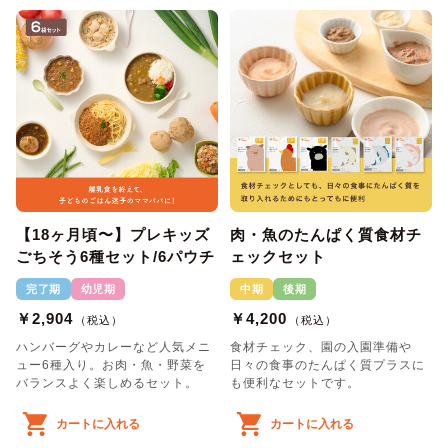
【18ヶ月頃〜】プレキッズ
肉・魚のたんぱく質食材チ
ごちそう6種セット/6パウチ
ェックセット
完了期
幼児期
中期
後期
￥2,904
￥4,200
（税込）
（税込）
ハンバーグやカレーなど人気メニ
食材チェック、園の入園準備や
ュー6種入り。お肉・魚・野菜を
日々の食事のたんぱく質プラスに
バランスよく楽しめるセット。
も便利なセットです。
カートに入れる
カートに入れる