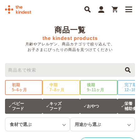
商品一覧
the kindest products
月齢やアレルゲン、商品カテゴリで絞り込んで、
お子さまにぴったりの商品を見つけてください
初期
中期
後期
完了期
✓
✓
✓
✓
5~6ヶ月
7~8ヶ月
9~11ヶ月
12~18
ベビー
キッズ
栄養
おやつ
✓
✓
✓
✓
フード
フード
補助食
食材で選ぶ
用途から選ぶ