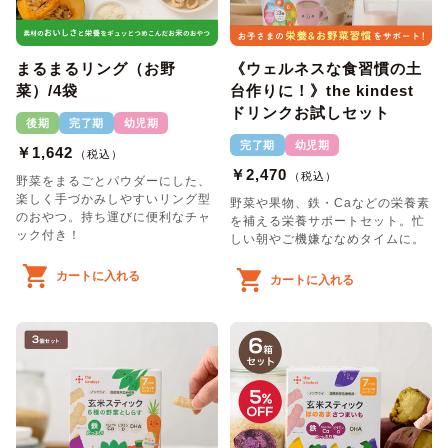
まるまるリング（お野
《ウェルネスな食習慣の土
菜）/4袋
台作りに！》the kindest
ドリンクお試しセット
後期
完了期
幼児期
完了期
幼児期
￥1,642
（税込）
￥2,470
（税込）
野菜をまるごとパウダーにした、
楽しく手づかみしやすいリング型
野菜や果物、鉄・Caなどの栄養素
のおやつ。持ち運びに便利なチャ
を補える栄養サポートセット。忙
ック付き！
しい朝やご機嫌ななめタイムに。
カートに入れる
カートに入れる