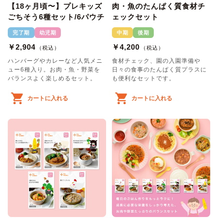
【18ヶ月頃〜】プレキッズ
肉・魚のたんぱく質食材チ
ごちそう6種セット/6パウチ
ェックセット
完了期
幼児期
中期
後期
￥2,904
￥4,200
（税込）
（税込）
ハンバーグやカレーなど人気メニ
食材チェック、園の入園準備や
ュー6種入り。お肉・魚・野菜を
日々の食事のたんぱく質プラスに
バランスよく楽しめるセット。
も便利なセットです。
カートに入れる
カートに入れる