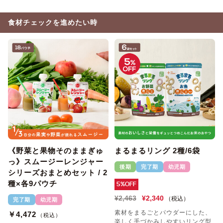
食材チェックを進めたい時
《野菜と果物そのままぎゅ
まるまるリング 2種/6袋
っ》スムージーレンジャー
後期
完了期
幼児期
シリーズおまとめセット / 2
種×各9パウチ
5%OFF
¥2,463
¥2,340
（税込）
完了期
幼児期
素材をまるごとパウダーにした、
￥4,472
（税込）
楽しく手づかみしやすいリング型