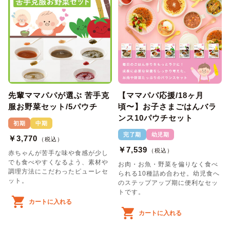
先輩ママパパが選ぶ 苦手克
【ママパパ応援/18ヶ月
服お野菜セット/5パウチ
頃〜】お子さまごはんバラ
ンス10パウチセット
初期
中期
完了期
幼児期
￥3,770
（税込）
￥7,539
（税込）
赤ちゃんが苦手な味や食感が少し
でも食べやすくなるよう、素材や
お肉・お魚・野菜を偏りなく食べ
調理方法にこだわったピューレセ
られる10種詰め合わせ。幼児食へ
ット。
のステップアップ期に便利なセッ
トです。
カートに入れる
カートに入れる