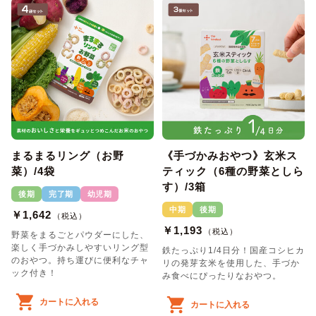
まるまるリング（お野
《手づかみおやつ》玄米ス
菜）/4袋
ティック（6種の野菜としら
す）/3箱
後期
完了期
幼児期
中期
後期
￥1,642
（税込）
￥1,193
（税込）
野菜をまるごとパウダーにした、
楽しく手づかみしやすいリング型
鉄たっぷり1/4日分！国産コシヒカ
のおやつ。持ち運びに便利なチャ
リの発芽玄米を使用した、手づか
ック付き！
み食べにぴったりなおやつ。
カートに入れる
カートに入れる