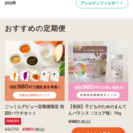
＋
203件
アレルゲンフィルター
おすすめの定期便
ごっくんデビュー定期便限定 初
【初回】子どものためのまんて
回5パウチセット
んバランス〈ココア味〉70g
74%OFF
¥980
(税込)
¥3,770
¥980
(税込)