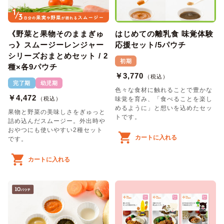
《野菜と果物そのままぎゅ
はじめての離乳食 味覚体験
っ》スムージーレンジャー
応援セット/5パウチ
シリーズおまとめセット / 2
初期
種×各9パウチ
￥3,770
（税込）
完了期
幼児期
色々な食材に触れることで豊かな
￥4,472
（税込）
味覚を育み、「食べることを楽し
めるように」と想いを込めたセッ
果物と野菜の美味しさをぎゅっと
トです。
詰め込んだスムージー。外出時や
おやつにも使いやすい2種セット
カートに入れる
です。
カートに入れる