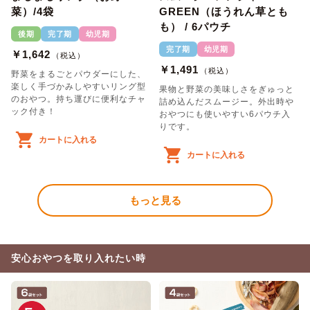
菜）/4袋
GREEN（ほうれん草とも
も） / 6パウチ
後期
完了期
幼児期
完了期
幼児期
￥1,642
（税込）
￥1,491
（税込）
野菜をまるごとパウダーにした、
楽しく手づかみしやすいリング型
果物と野菜の美味しさをぎゅっと
のおやつ。持ち運びに便利なチャ
詰め込んだスムージー。外出時や
ック付き！
おやつにも使いやすい6パウチ入
りです。
カートに入れる
カートに入れる
もっと見る
安心おやつを取り入れたい時