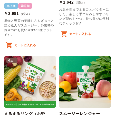
￥1,642
（税込）
完了期
幼児期
お魚を骨までまるごとパウダーに
￥2,981
（税込）
した、楽しく手づかみしやすいリ
ング型のおやつ。持ち運びに便利
果物と野菜の美味しさをぎゅっと
なチャック付き！
詰め込んだスムージー。外出時や
おやつにも使いやすい2種セット
カートに入れる
です。
カートに入れる
まるまるリング（お野
スムージーレンジャー