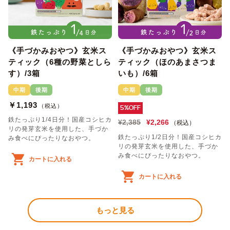
《手づかみおやつ》玄米ス
《手づかみおやつ》玄米ス
ティック（6種の野菜としら
ティック（ほのあまさつま
す）/3箱
いも）/6箱
中期
後期
中期
後期
￥1,193
（税込）
5%OFF
鉄たっぷり1/4日分！国産コシヒカ
¥2,385
¥2,266
（税込）
リの発芽玄米を使用した、手づか
鉄たっぷり1/2日分！国産コシヒカ
み食べにぴったりなおやつ。
リの発芽玄米を使用した、手づか
み食べにぴったりなおやつ。
カートに入れる
カートに入れる
もっと見る