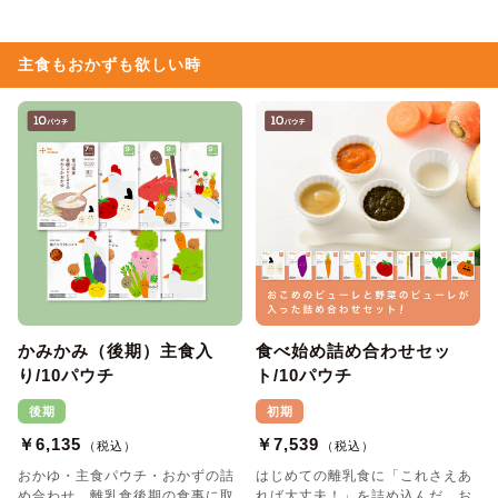
主食もおかずも欲しい時
かみかみ（後期）主食入
食べ始め詰め合わせセッ
り/10パウチ
ト/10パウチ
後期
初期
￥6,135
￥7,539
（税込）
（税込）
おかゆ・主食パウチ・おかずの詰
はじめての離乳食に「これさえあ
め合わせ。離乳食後期の食事に取
れば大丈夫！」を詰め込んだ、お