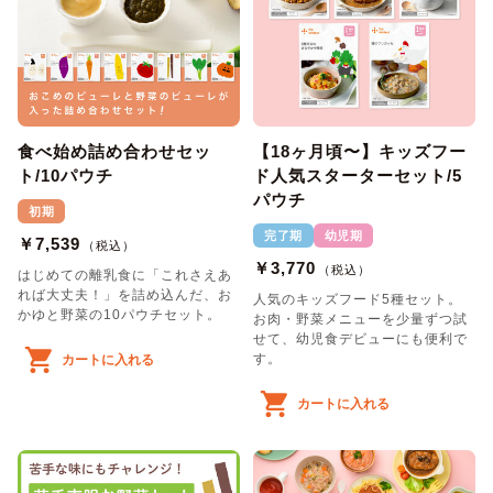
食べ始め詰め合わせセッ
【18ヶ月頃〜】キッズフー
ト/10パウチ
ド人気スターターセット/5
パウチ
初期
完了期
幼児期
￥7,539
（税込）
￥3,770
（税込）
はじめての離乳食に「これさえあ
れば大丈夫！」を詰め込んだ、お
人気のキッズフード5種セット。
かゆと野菜の10パウチセット。
お肉・野菜メニューを少量ずつ試
せて、幼児食デビューにも便利で
す。
カートに入れる
カートに入れる