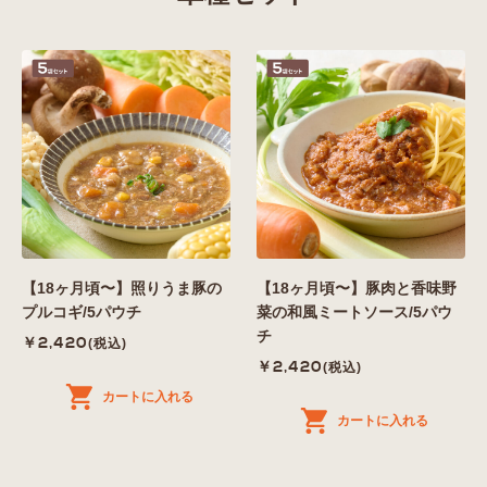
【18ヶ月頃〜】照りうま豚の
【18ヶ月頃〜】豚肉と香味野
プルコギ/5パウチ
菜の和風ミートソース/5パウ
チ
￥2,420
(税込)
￥2,420
(税込)
カートに入れる
カートに入れる