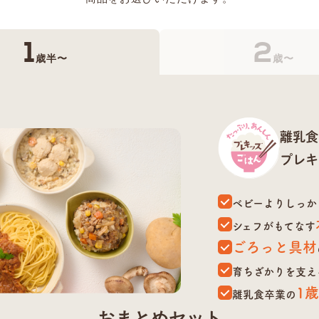
1
2
歳半〜
歳〜
離乳食
プレキ
ベビーよりしっか
シェフがもてなす
ごろっと具材
育ちざかりを支え
1
離乳食卒業の
おまとめセット