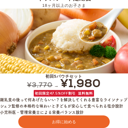
18ヶ月以上のお子さま
初回5パウチセット
¥1,980
¥3,770
→
初回限定47.5%OFF割引
送料無料
離乳食の後って何あげたらいい？を解決してくれる豊富なラインナップ
シェフ監修の本格的な味わいと子どもが安心して食べられる塩分設計
小児科医・管理栄養士による栄養バランス設計
お得に始める