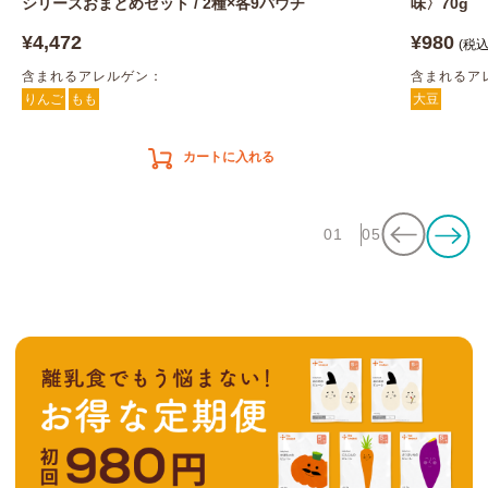
シリーズおまとめセット / 2種×各9パウチ
味〉70g
¥4,472
¥980
(税込
含まれるアレルゲン：
含まれるア
りんご
もも
大豆
カートに入れる
01
05