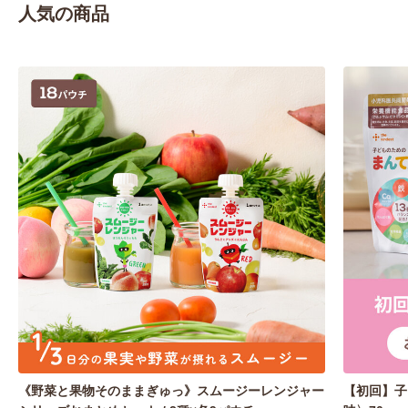
人気の商品
《野菜と果物そのままぎゅっ》スムージーレンジャー
【初回】子