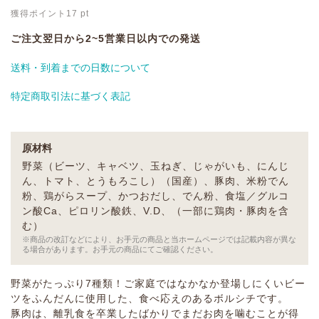
獲得ポイント
17
pt
ご注文翌日から2~5営業日以内での発送
送料・到着までの日数について
特定商取引法に基づく表記
原材料
野菜（ビーツ、キャベツ、玉ねぎ、じゃがいも、にんじ
ん、トマト、とうもろこし）（国産）、豚肉、米粉でん
粉、鶏がらスープ、かつおだし、でん粉、食塩／グルコ
ン酸Ca、ピロリン酸鉄、V.D、（一部に鶏肉・豚肉を含
む）
※商品の改訂などにより、お手元の商品と当ホームページでは記載内容が異な
る場合があります。お手元の商品にてご確認ください。
野菜がたっぷり7種類！ご家庭ではなかなか登場しにくいビー
ツをふんだんに使用した、食べ応えのあるボルシチです。
豚肉は、離乳食を卒業したばかりでまだお肉を噛むことが得