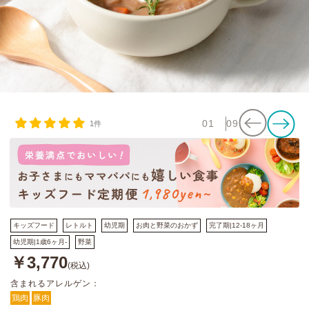
01
09
1件
キッズフード
レトルト
幼児期
お肉と野菜のおかず
完了期|12-18ヶ月
幼児期|1歳6ヶ月-
野菜
￥3,770
(税込)
含まれるアレルゲン：
鶏肉
豚肉