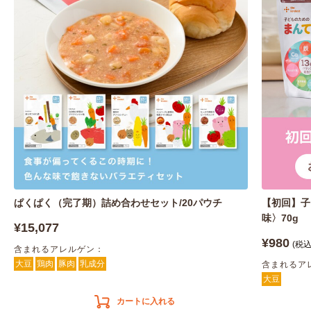
ぱくぱく（完了期）詰め合わせセット/20パウチ
【初回】子
味〉70g
¥15,077
¥980
(税込
含まれるアレルゲン：
大豆
鶏肉
豚肉
乳成分
含まれるア
大豆
カートに入れる