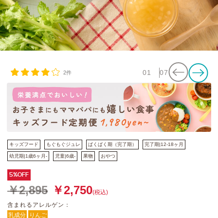
01
07
2件
キッズフード
もぐもぐジュレ
ぱくぱく期（完了期）
完了期|12-18ヶ月
幼児期|1歳6ヶ月-
児童|6歳-
果物
おやつ
5%OFF
￥2,895
￥2,750
(税込)
含まれるアレルゲン：
乳成分
りんご