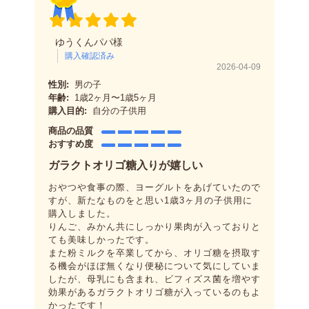
ゆうくんパパ様
購入確認済み
2026-04-09
性別:
男の子
年齢:
1歳2ヶ月〜1歳5ヶ月
購入目的:
自分の子供用
商品の品質
おすすめ度
ガラクトオリゴ糖入りが嬉しい
おやつや食事の際、ヨーグルトをあげていたので
すが、新たなものをと思い1歳3ヶ月の子供用に
購入しました。
りんご、みかん共にしっかり果肉が入っておりと
ても美味しかったです。
また粉ミルクを卒業してから、オリゴ糖を摂取す
る機会がほぼ無くなり便秘について気にしていま
したが、母乳にも含まれ、ビフィズス菌を増やす
効果があるガラクトオリゴ糖が入っているのもよ
かったです！