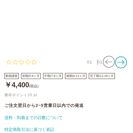
01
01
動画講座
初期|5-6ヶ月
中期|7-8ヶ月
後期|9-11ヶ月
完了期|12-18ヶ月
￥4,400
(税込)
獲得ポイント
20
pt
ご注文翌日から2~5営業日以内での発送
送料・到着までの日数について
特定商取引法に基づく表記