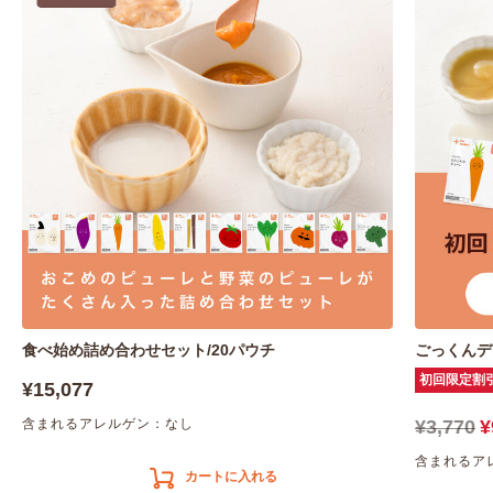
食べ始め詰め合わせセット/20パウチ
ごっくんデ
初回限定割
¥15,077
含まれるアレルゲン：なし
¥3,770
¥
含まれるア
カートに入れる