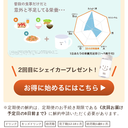
※定期便の解約は、定期便のお手続き期限である
《次回お届け
予定日の8日前まで》
に解約申請いただく必要があります。
ドリンク
キッズドリンク
幼児期
完了期|12-18ヶ月
幼児期|1歳6ヶ月-