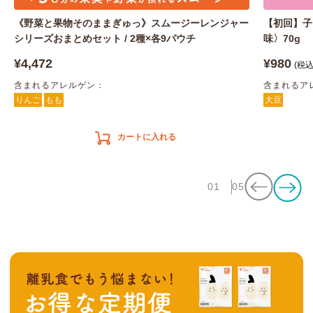
《野菜と果物そのままぎゅっ》スムージーレンジャー
【初回】子
シリーズおまとめセット / 2種×各9パウチ
味〉70g
¥4,472
¥980
(税込
含まれるアレルゲン：
含まれるア
りんご
もも
大豆
カートに入れる
01
05