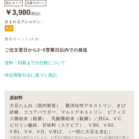
飲むタイプ
栄養サポート
￥3,980
(税込)
含まれるアレルゲン：
大豆
獲得ポイント
18
pt
ご注文翌日から2~5営業日以内での発送
送料・到着までの日数について
特定商取引法に基づく表記
原材料
大豆たん白（国内製造）、難消化性デキストリン、きび
砂糖、ココアパウダー、マルトデキストリン、ビフィズ
ス菌粉末（殺菌）、乳酸菌粉末（殺菌）／貝Ca、V.C、
ピロリン酸鉄、甘味料（ステビア）、V.B6、V.B2、
V.B1、V.A、V.D、V.B12、（一部に大豆を含む）
※商品の改訂などにより、お手元の商品と当ホームページでは記載内容が異な