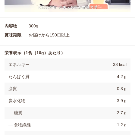
内容物
300g
賞味期限
お届けから150日以上
栄養表示（1食（10g）あたり）
エネルギー
33 kcal
たんぱく質
4.2 g
脂質
0.3 g
炭水化物
3.9 g
― 糖質
2.7 g
― 食物繊維
1.2 g