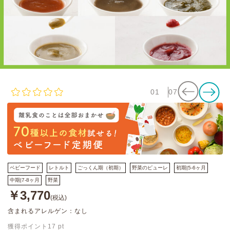
01
07
ベビーフード
レトルト
ごっくん期（初期）
野菜のピューレ
初期|5-6ヶ月
中期|7-8ヶ月
野菜
￥3,770
(税込)
含まれるアレルゲン：なし
獲得ポイント
17
pt