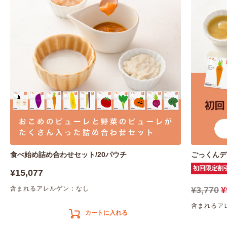
食べ始め詰め合わせセット/20パウチ
ごっくんデ
初回限定割
¥15,077
含まれるアレルゲン：なし
¥3,770
¥
含まれるア
カートに入れる