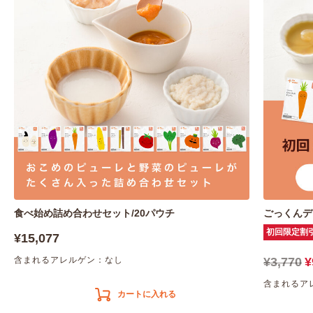
食べ始め詰め合わせセット/20パウチ
ごっくんデ
初回限定割
¥15,077
含まれるアレルゲン：なし
¥3,770
¥
含まれるア
カートに入れる