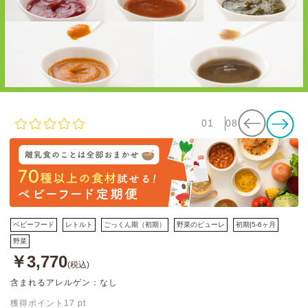
01
08
ベビーフード
レトルト
ごっくん期（初期）
野菜のピューレ
初期|5-6ヶ月
野菜
￥3,770
(税込)
含まれるアレルゲン：なし
獲得ポイント
17
pt