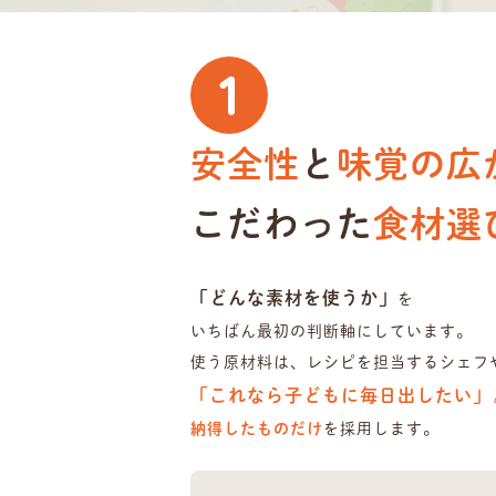
1
安全性
と
味覚の広
こだわった
食材選
「どんな素材を使うか」
を
いちばん最初の判断軸にしています。
使う原材料は、レシピを担当する
シェフ
「これなら子どもに毎日出したい」
納得したものだけ
を採用します。