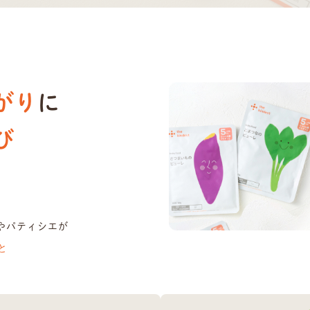
がり
に
び
やパティシエが
と