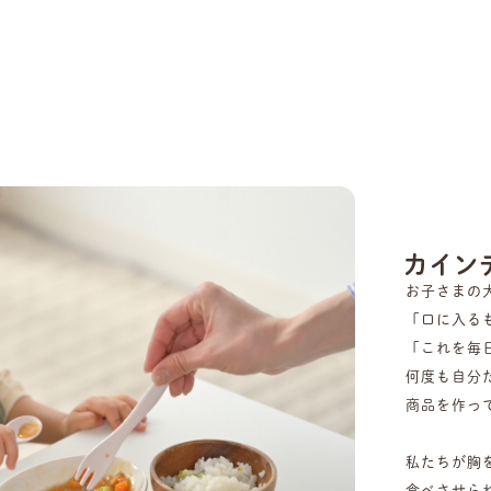
お子さまの
「口に入る
「これを毎
何度も自分
商品を作っ
私たちが胸
食べさせら