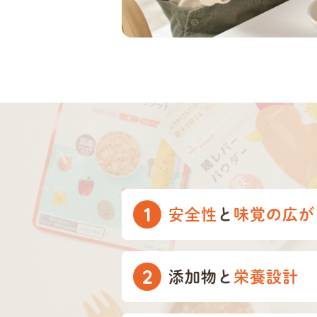
1
安全性
と
味覚の広が
2
添加物と
栄養設計