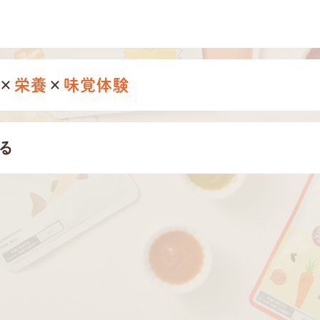
×
栄養
×
味覚体験
る