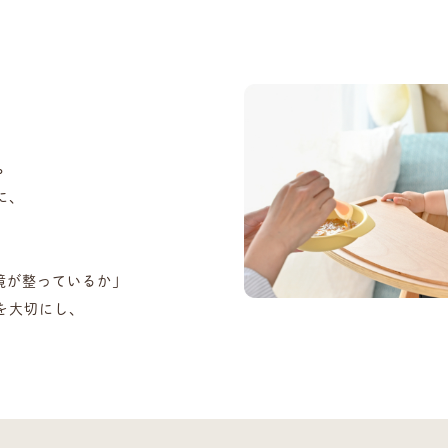
。
に、
境が整っているか」
を大切にし、