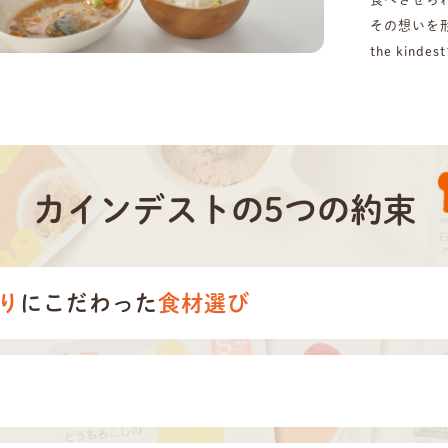
その想いを
the kin
カインデストの
5つの約束
り
に
こだわった
食材選び