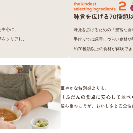
味覚を広げる70種類
を中心に、
味覚を広げるための「豊富な食
準をクリアし、
手作りでは調理しづらい食材や
。
約70種類以上の食材が体験でき
華やかな特別感よりも、
「ふだんの食卓に安心して並べ
積み重ねこそが、おいしさと安全性