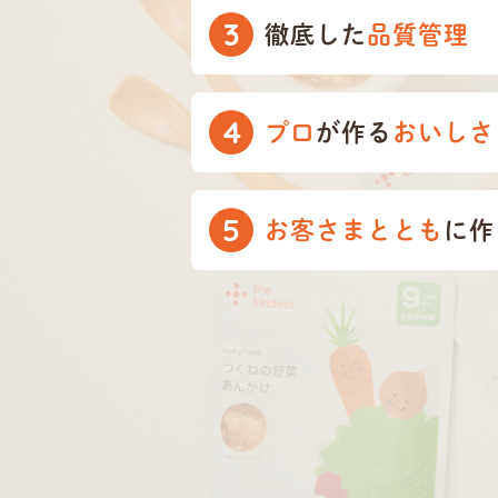
3
徹底した
品質管理
4
プロ
が作る
おいしさ
5
お客さまととも
に作