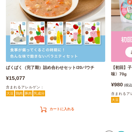
ぱくぱく（完了期）詰め合わせセット/20パウチ
【初回】子
味〉70g
¥15,077
¥980
(税込
含まれるアレルゲン：
大豆
鶏肉
豚肉
乳成分
含まれるア
大豆
カートに入れる