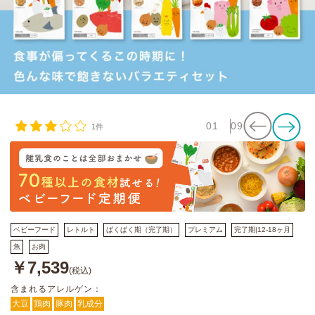
01
09
1件
ベビーフード
レトルト
ぱくぱく期（完了期）
プレミアム
完了期|12-18ヶ月
魚
お肉
￥7,539
(税込)
含まれるアレルゲン：
大豆
鶏肉
豚肉
乳成分