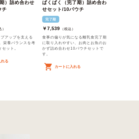
期）詰め合わせ
ぱくぱく（完了期）詰め合わ
ウチ
せセット/10パウチ
完了期
￥7,539
込）
（税込）
ップアップを支える
食事の偏りが気になる離乳食完了期
ト。栄養バランスを考
に取り入れやすい、お肉とお魚のお
ィセット。
かず詰め合わせ10パウチセットで
す。
入れる
カートに入れる