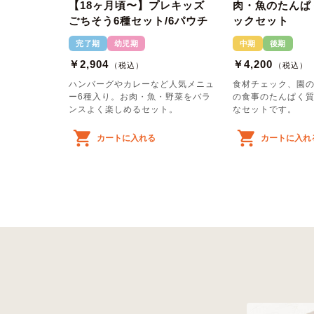
【18ヶ月頃〜】プレキッズ
肉・魚のたんぱ
ごちそう6種セット/6パウチ
ックセット
完了期
幼児期
中期
後期
￥2,904
￥4,200
（税込）
（税込）
ハンバーグやカレーなど人気メニュ
食材チェック、園
ー6種入り。お肉・魚・野菜をバラ
の食事のたんぱく
ンスよく楽しめるセット。
なセットです。
カートに入れる
カートに入れ