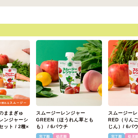
のままぎゅ
スムージーレンジャー
スムージーレ
レンジャーシ
GREEN（ほうれん草とも
RED（りん
ット / 2種×
も） / 6パウチ
じん）/ 6パ
完了期
幼児期
完了期
幼児