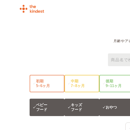
月齢やア
初期
中期
後期
✓
✓
✓
5~6ヶ月
7~8ヶ月
9~11ヶ月
ベビー
キッズ
おやつ
✓
✓
✓
フード
フード