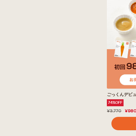
ごっくんデビュ
74%OFF
¥3,770
¥98