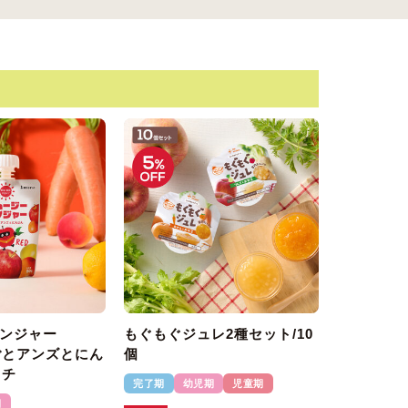
ンジャー
もぐもぐジュレ2種セット/10
ごとアンズとにん
個
ウチ
完了期
幼児期
児童期
期