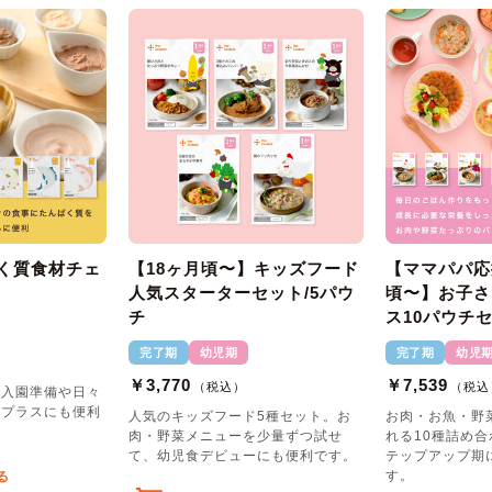
く質食材チェ
【18ヶ月頃〜】キッズフード
【ママパパ応
人気スターターセット/5パウ
頃〜】お子さ
チ
ス10パウチ
完了期
幼児期
完了期
幼児
￥3,770
￥7,539
（税込）
（税込
の入園準備や日々
質プラスにも便利
人気のキッズフード5種セット。お
お肉・お魚・野
肉・野菜メニューを少量ずつ試せ
れる10種詰め
て、幼児食デビューにも便利です。
テップアップ期
す。
る