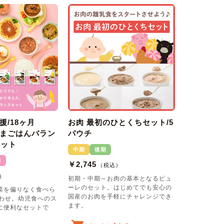
援/18ヶ月
お肉 最初のひとくちセット/5
まごはんバラン
パウチ
セット
中期
後期
期
￥2,745
（税込）
）
初期・中期～お肉の基本となるピュ
ーレのセット。はじめてでも安心の
菜を偏りなく食べら
国産のお肉を手軽にチャレンジでき
合わせ。幼児食へのス
ます。
に便利なセットで