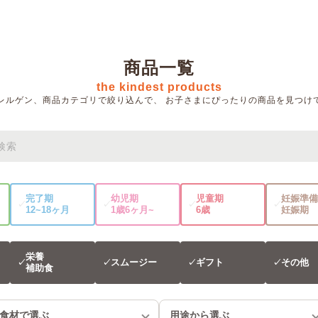
商品一覧
the kindest products
レルゲン、商品カテゴリで絞り込んで、
お子さまにぴったりの商品を見つけ
完了期
幼児期
児童期
妊娠準備
✓
✓
✓
✓
12~18ヶ月
1歳6ヶ月~
6歳
妊娠期
栄養
スムージー
ギフト
その他
✓
✓
✓
✓
補助食
食材で選ぶ
用途から選ぶ