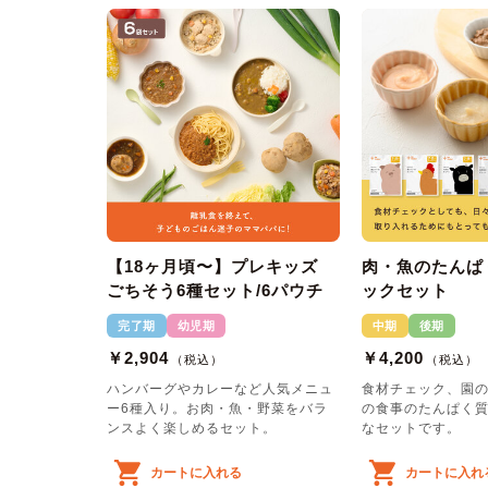
【18ヶ月頃〜】プレキッズ
肉・魚のたんぱ
ごちそう6種セット/6パウチ
ックセット
完了期
幼児期
中期
後期
￥2,904
￥4,200
（税込）
（税込）
ハンバーグやカレーなど人気メニュ
食材チェック、園
ー6種入り。お肉・魚・野菜をバラ
の食事のたんぱく
ンスよく楽しめるセット。
なセットです。
カートに入れる
カートに入れ