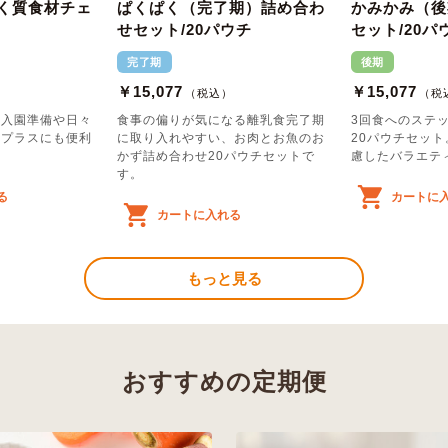
く質食材チェ
ぱくぱく（完了期）詰め合わ
かみかみ（後
せセット/20パウチ
セット/20パ
完了期
後期
￥15,077
￥15,077
（税込）
（税
の入園準備や日々
食事の偏りが気になる離乳食完了期
3回食へのステ
質プラスにも便利
に取り入れやすい、お肉とお魚のお
20パウチセッ
かず詰め合わせ20パウチセットで
慮したバラエテ
す。
る
カートに
カートに入れる
もっと見る
おすすめの定期便