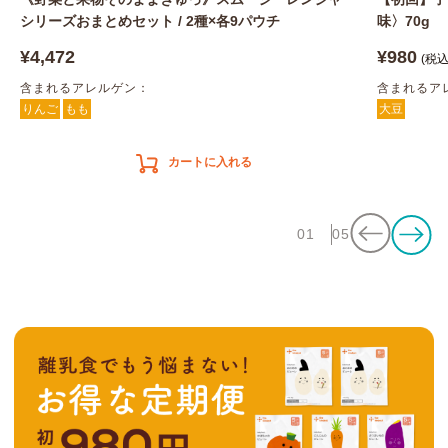
シリーズおまとめセット / 2種×各9パウチ
味〉70g
¥4,472
¥980
(税込
含まれるアレルゲン：
含まれるア
りんご
もも
大豆
カートに入れる
01
05