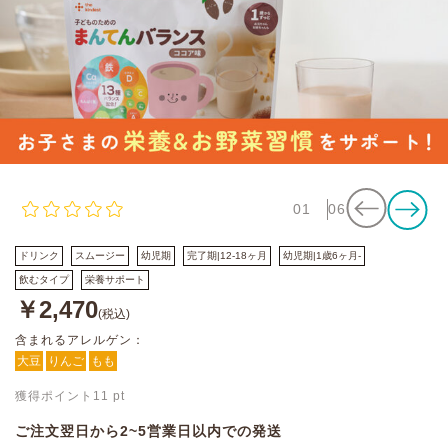
01
06
ドリンク
スムージー
幼児期
完了期|12-18ヶ月
幼児期|1歳6ヶ月-
飲むタイプ
栄養サポート
￥2,470
(税込)
含まれるアレルゲン：
大豆
りんご
もも
獲得ポイント
11
pt
ご注文翌日から2~5営業日以内での発送