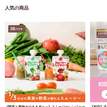
人気の商品
《野菜と果物そのままぎゅっ》スムージーレンジャー
【初回】子