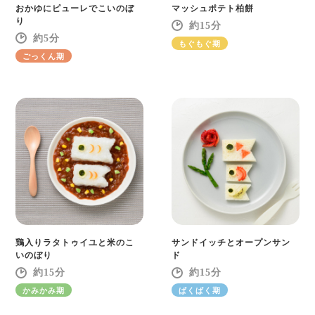
おかゆにピューレでこいのぼ
マッシュポテト柏餅
り
15
5
もぐもぐ期
ごっくん期
鶏入りラタトゥイユと米のこ
サンドイッチとオープンサン
いのぼり
ド
15
15
かみかみ期
ぱくぱく期