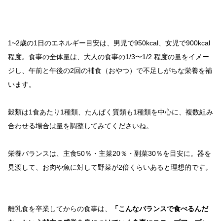
1~2歳の1日のエネルギー目安は、男児で950kcal、女児で900kcal
程度。食事の全体量は、大人の食事の1/3〜1/2 程度の量をイメー
ジし、午前と午後の2回の補食（おやつ）で不足しがちな栄養を補
います。
穀類は1食あたり1種類、たんぱく質類も1種類を中心に、複数組み
合わせる場合は量を調整してみてくださいね。
栄養バランスは、主食50％・主菜20％・副菜30％を目安に。器を
見渡して、お肉や魚に対して野菜が2倍くらいあると理想的です。
離乳食を卒業してからの食事は、
「こんなバランスで食べるんだ