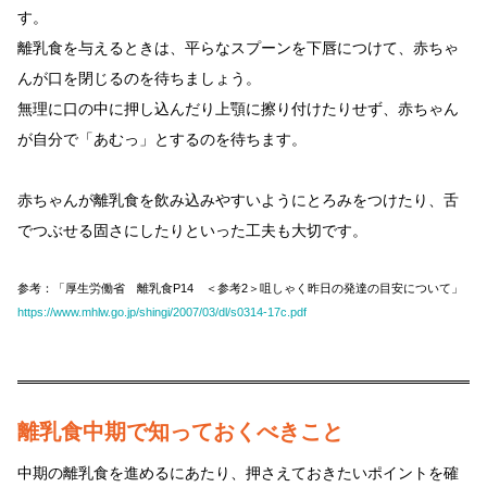
す。
離乳食を与えるときは、平らなスプーンを下唇につけて、赤ちゃ
んが口を閉じるのを待ちましょう。
無理に口の中に押し込んだり上顎に擦り付けたりせず、赤ちゃん
が自分で「あむっ」とするのを待ちます。
赤ちゃんが離乳食を飲み込みやすいようにとろみをつけたり、舌
でつぶせる固さにしたりといった工夫も大切です。
参考：「厚生労働省 離乳食P14 ＜参考2＞咀しゃく昨日の発達の目安について」
https://www.mhlw.go.jp/shingi/2007/03/dl/s0314-17c.pdf
離乳食中期で知っておくべきこと
中期の離乳食を進めるにあたり、押さえておきたいポイントを確