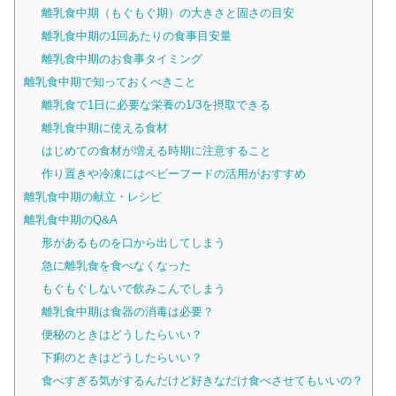
離乳食中期（もぐもぐ期）の大きさと固さの目安
離乳食中期の1回あたりの食事目安量
離乳食中期のお食事タイミング
離乳食中期で知っておくべきこと
離乳食で1日に必要な栄養の1/3を摂取できる
離乳食中期に使える食材
はじめての食材が増える時期に注意すること
作り置きや冷凍にはベビーフードの活用がおすすめ
離乳食中期の献立・レシピ
離乳食中期のQ&A
形があるものを口から出してしまう
急に離乳食を食べなくなった
もぐもぐしないで飲みこんでしまう
離乳食中期は食器の消毒は必要？
便秘のときはどうしたらいい？
下痢のときはどうしたらいい？
食べすぎる気がするんだけど好きなだけ食べさせてもいいの？