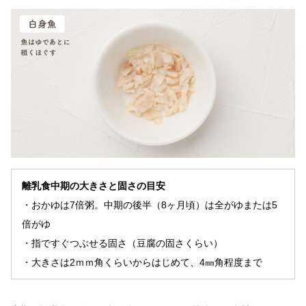
離乳食中期の大きさと固さの目安
・おかゆは7倍粥。中期の後半（8ヶ月頃）は全がゆまたは5
倍がゆ
・指ですぐつぶせる固さ（豆腐の固さくらい）
・大きさは2ｍｍ角くらいからはじめて、4㎜角程度まで