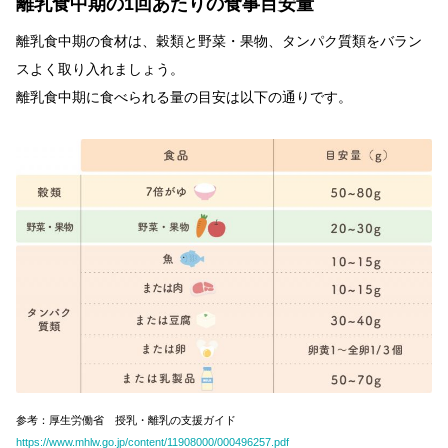
離乳食中期の1回あたりの食事目安量
離乳食中期の食材は、穀類と野菜・果物、タンパク質類をバラン
スよく取り入れましょう。
離乳食中期に食べられる量の目安は以下の通りです。
参考：厚生労働省 授乳・離乳の支援ガイド
https://www.mhlw.go.jp/content/11908000/000496257.pdf