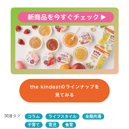
関連タグ：
コラム
ライフスタイル
全期共通
子育て
育児
食育