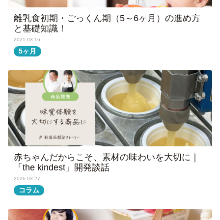
離乳食初期・ごっくん期（5～6ヶ月）の進め方
と基礎知識！
2021.03.16
5ヶ月
赤ちゃんだからこそ、素材の味わいを大切に｜
「the kindest」開発談話
2026.03.27
コラム