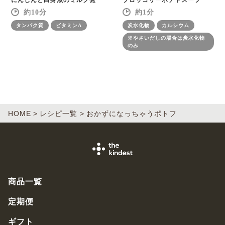
10
1
タンパク質
ビタミンA
炭水化物
カルシウム
※やさいだしの場合は炭水化物
のみ
HOME
レシピ一覧
おかずになっちゃうポトフ
商品一覧
定期便
ギフト