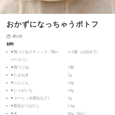
おかずになっちゃうポトフ
5
材料
⚫︎鶏つくねスティック（鶏レ
2~3個（お好みで）
バー入り）
⚫︎鶏つくね
1個
⚫︎たまねぎ
5g
⚫︎にんじん
10g
⚫︎じゃがいも
10g
⚫︎コーン（水煮缶など）
5g
⚫︎無塩かつおだし
2.8g
⚫︎⽔
80g（80cc）