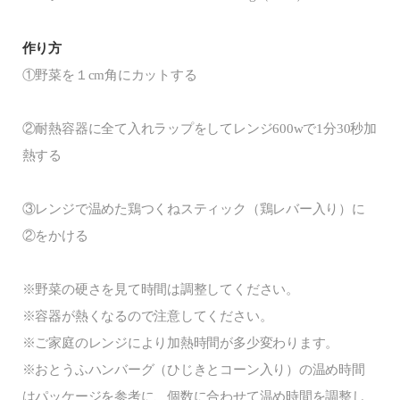
作り方
①野菜を１cm⾓にカットする
②耐熱容器に全て⼊れラップをしてレンジ600wで1分30秒加
熱する
③レンジで温めた鶏つくねスティック（鶏レバー入り）に
②をかける
※野菜の硬さを⾒て時間は調整してください。
※容器が熱くなるので注意してください。
※ご家庭のレンジにより加熱時間が多少変わります。
※おとうふハンバーグ（ひじきとコーン入り）の温め時間
はパッケージを参考に、個数に合わせて温め時間を調整し