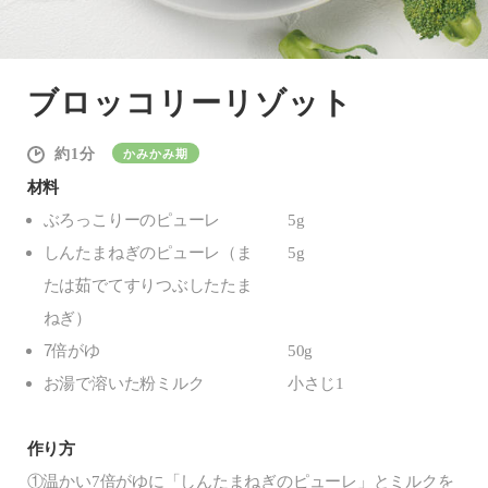
ブロッコリーリゾット
1
かみかみ期
材料
ぶろっこりーのピューレ
5g
しんたまねぎのピューレ（ま
5g
たは茹でてすりつぶしたたま
ねぎ）
7倍がゆ
50g
お湯で溶いた粉ミルク
小さじ1
作り方
①温かい7倍がゆに「しんたまねぎのピューレ」とミルクを