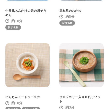
牛丼風あんかけの天の川そう
流れ星のおかゆ
めん
5
10
炭水化物
炭水化物
にんじんミートソース丼
ブロッコリー入り豆乳リゾッ
ト
10
3