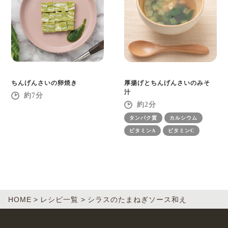
ちんげんさいの卵焼き
厚揚げとちんげんさいのみそ
汁
7
2
タンパク質
カルシウム
ビタミンA
ビタミンC
HOME
レシピ一覧
シラスのたまねぎソース和え