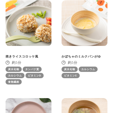
焼きライスコロッケ風
かぼちゃのミルクパンがゆ
5
5
炭水化物
タンパク質
炭水化物
カルシウム
カルシウム
ビタミンD
ビタミンE
食物繊維