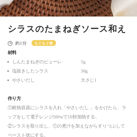
シラスのたまねぎソース和え
1
もぐもぐ期
材料
しんたまねぎのピューレ
5g
塩抜きしたシラス
30g
やさいだし
大さじ1
作り方
①耐熱容器にシラスを入れ「やさいだし 」をかけたら、ラ
ップをして電子レンジ500wで10秒加熱する。
②シラスを取り出し、①の煮汁を加えながらすりつぶして
ペースト状にする。