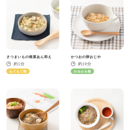
さつまいもの根菜あん和え
かつおの卵おじや
5
10
もぐもぐ期
かみかみ期