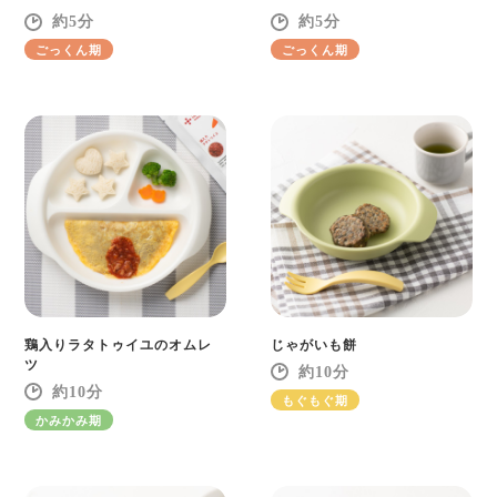
5
5
ごっくん期
ごっくん期
鶏入りラタトゥイユのオムレ
じゃがいも餅
ツ
10
10
もぐもぐ期
かみかみ期