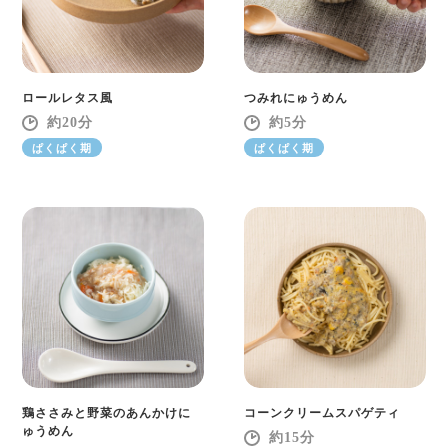
ロールレタス風
つみれにゅうめん
20
5
ぱくぱく期
ぱくぱく期
鶏ささみと野菜のあんかけに
コーンクリームスパゲティ
ゅうめん
15