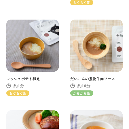
もぐもぐ期
マッシュポテト和え
だいこんの煮物牛肉ソース
1
10
もぐもぐ期
かみかみ期