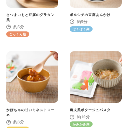
さつまいもと豆腐のグラタン
ボルシチの豆腐あんかけ
風
5
5
ぱくぱく期
ごっくん期
かぼちゃの甘いミネストロー
農夫風ポタージュパスタ
ネ
10
3
かみかみ期