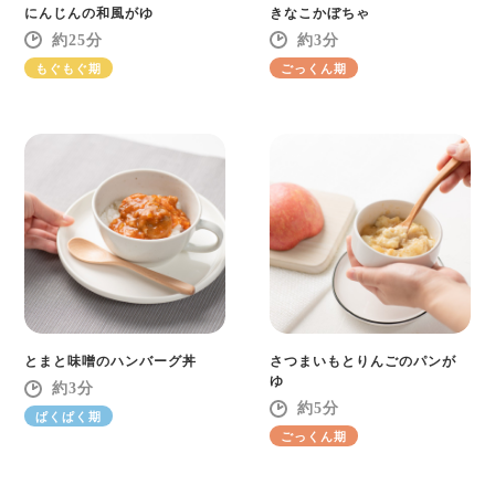
にんじんの和風がゆ
きなこかぼちゃ
25
3
もぐもぐ期
ごっくん期
とまと味噌のハンバーグ丼
さつまいもとりんごのパンが
ゆ
3
5
ぱくぱく期
ごっくん期