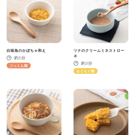
白味魚のかぼちゃ和え
ツナのクリームミネストロー
ネ
5
3
ごっくん期
もぐもぐ期