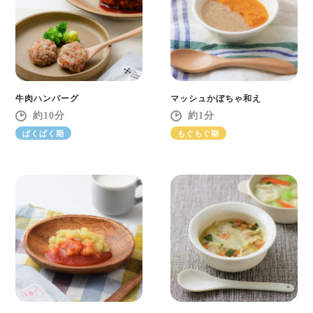
牛肉ハンバーグ
マッシュかぼちゃ和え
10
1
ぱくぱく期
もぐもぐ期