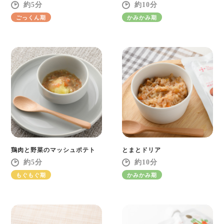
5
10
ごっくん期
かみかみ期
鶏肉と野菜のマッシュポテト
とまとドリア
5
10
もぐもぐ期
かみかみ期