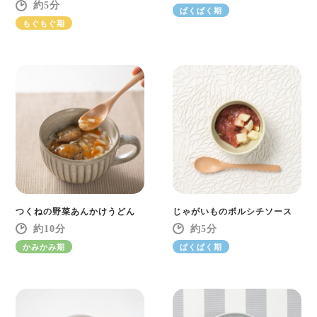
5
ぱくぱく期
もぐもぐ期
つくねの野菜あんかけうどん
じゃがいものボルシチソース
10
5
かみかみ期
ぱくぱく期