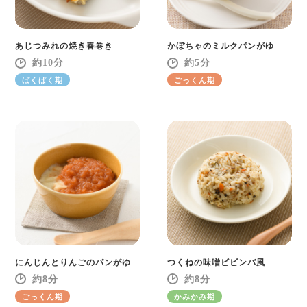
あじつみれの焼き春巻き
かぼちゃのミルクパンがゆ
10
5
ぱくぱく期
ごっくん期
にんじんとりんごのパンがゆ
つくねの味噌ビビンバ風
8
8
ごっくん期
かみかみ期