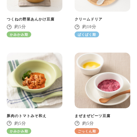
つくねの野菜あんかけ豆腐
クリームドリア
5
10
かみかみ期
ぱくぱく期
豚肉のトマトみそ和え
まぜまぜビーツ豆腐
5
5
かみかみ期
ごっくん期