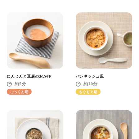
にんじんと豆腐のおかゆ
パンキッシュ風
5
10
ごっくん期
もぐもぐ期