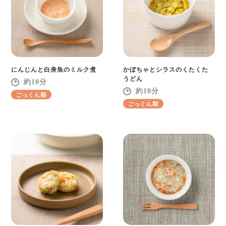
にんじんと白身魚のミルク煮
かぼちゃとシラスのくたくた
うどん
10
10
ごっくん期
ごっくん期