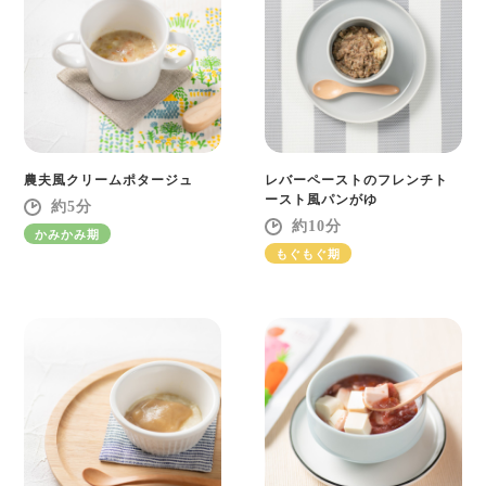
農夫風クリームポタージュ
レバーペーストのフレンチト
ースト風パンがゆ
5
10
かみかみ期
もぐもぐ期