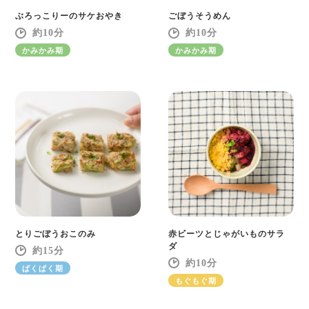
ぶろっこりーのサケおやき
ごぼうそうめん
10
10
かみかみ期
かみかみ期
とりごぼうおこのみ
赤ビーツとじゃがいものサラ
ダ
15
10
ぱくぱく期
もぐもぐ期