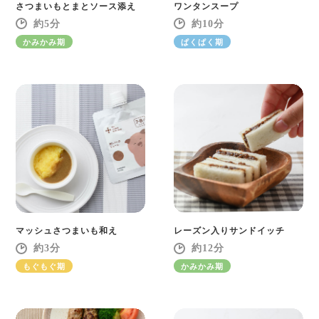
さつまいもとまとソース添え
ワンタンスープ
5
10
かみかみ期
ぱくぱく期
マッシュさつまいも和え
レーズン入りサンドイッチ
3
12
もぐもぐ期
かみかみ期