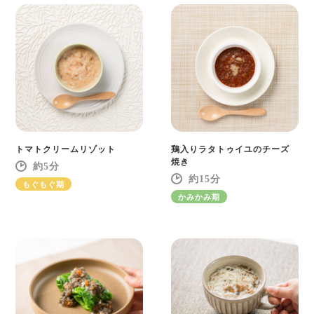
トマトクリームリゾット
鶏入りラタトゥイユのチーズ
焼き
5
15
もぐもぐ期
かみかみ期