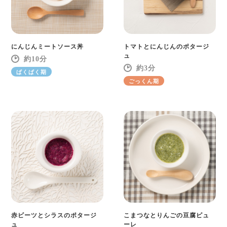
にんじんミートソース丼
トマトとにんじんのポタージ
ュ
10
3
ぱくぱく期
ごっくん期
赤ビーツとシラスのポタージ
こまつなとりんごの豆腐ピュ
ュ
ーレ