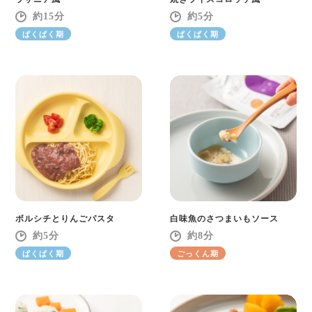
15
5
ぱくぱく期
ぱくぱく期
ボルシチとりんごパスタ
白味魚のさつまいもソース
5
8
ぱくぱく期
ごっくん期