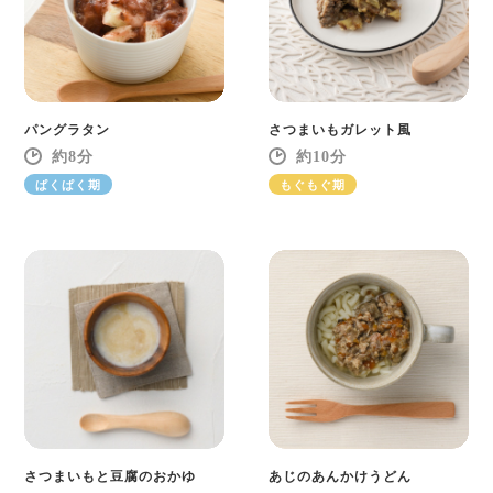
パングラタン
さつまいもガレット風
8
10
ぱくぱく期
もぐもぐ期
さつまいもと豆腐のおかゆ
あじのあんかけうどん