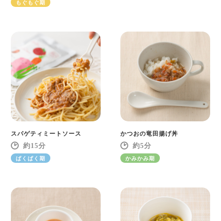
もぐもぐ期
スパゲティミートソース
かつおの竜田揚げ丼
15
5
ぱくぱく期
かみかみ期