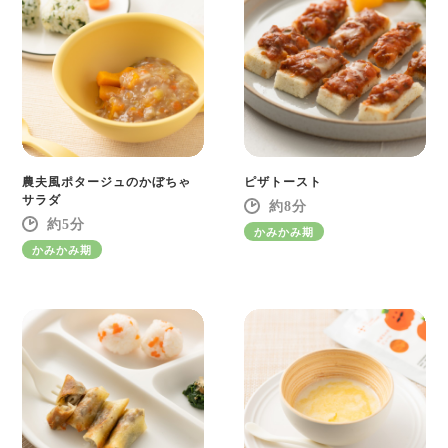
農夫風ポタージュのかぼちゃ
ピザトースト
サラダ
8
5
かみかみ期
かみかみ期