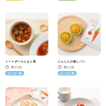
ミートボールとまと煮
にんじんの蒸しパン
15
12
ぱくぱく期
ぱくぱく期