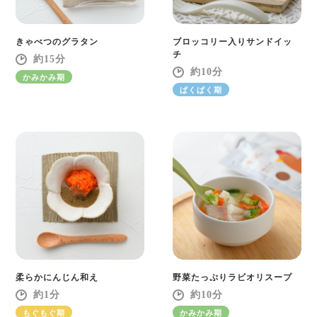
きゃべつのグラタン
ブロッコリー入りサンドイッ
チ
15
10
かみかみ期
ぱくぱく期
柔らかにんじん和え
野菜たっぷりラビオリスープ
1
10
もぐもぐ期
かみかみ期