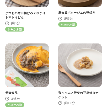
農夫風ポタージュの卵焼き
かつおの竜田揚げみぞれかけ
トマトうどん
8
5
かみかみ期
かみかみ期
天津飯風
鶏ささみと野菜の豆腐焼きナ
ゲット
8
10
かみかみ期