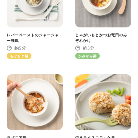
レバーペーストのジャージャ
じゃがいもとかつお竜田のみ
ー麺風
ぞれかけ
5
5
もぐもぐ期
かみかみ期
ラザニア風
焼きライスコロッケ風