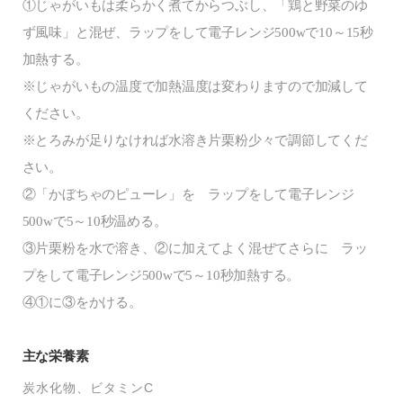
①じゃがいもは柔らかく煮てからつぶし、「鶏と野菜のゆ
ず風味」と混ぜ、ラップをして電子レンジ500wで10～15秒
加熱する。
※じゃがいもの温度で加熱温度は変わりますので加減して
ください。
※とろみが足りなければ水溶き片栗粉少々で調節してくだ
さい。
②「かぼちゃのピューレ」を ラップをして電子レンジ
500wで5～10秒温める。
③片栗粉を水で溶き、②に加えてよく混ぜてさらに ラッ
プをして電子レンジ500wで5～10秒加熱する。
④①に③をかける。
主な栄養素
炭水化物
ビタミンC