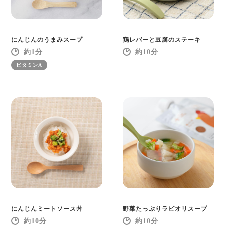
にんじんのうまみスープ
鶏レバーと豆腐のステーキ
1
10
ビタミンA
にんじんミートソース丼
野菜たっぷりラビオリスープ
10
10