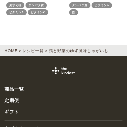
炭水化物
タンパク質
タンパク質
ビタミンA
ビタミンA
ビタミンC
鉄
HOME
レシピ一覧
鶏と野菜のゆず風味じゃがいも
商品一覧
定期便
ギフト