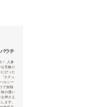
5パウチ
め！ 人参
かな舌触り
ーにぴった
 “エチュ
のヘルシー
けで加熱
き味の濃い
味を押さえ
出します。