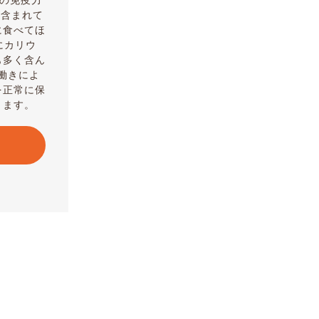
んの免疫力
に含まれて
に食べてほ
にカリウ
も多く含ん
働きによ
を正常に保
きます。