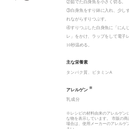
②茹でた白身魚を小さく切る。
③白身魚をすり鉢に入れ、少し
れながらすりつぶす。
④すりつぶした白身魚に「にん
レ」をかけ、ラップをして電子レ
10秒温める。
主な栄養素
タンパク質
ビタミンA
※
アレルゲン
乳成分
※レシピの材料由来のアレルゲン
な物を表示しています。 市販の商
場合は、使用メーカーのアレルゲ
さい。