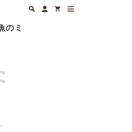
魚のミ
0g
0g
宜
量
る。