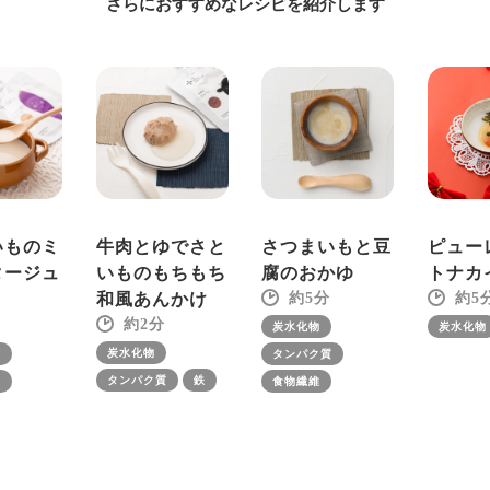
さらにおすすめなレシピを紹介します
いものミ
牛肉とゆでさと
さつまいもと豆
ピュー
タージュ
いものもちもち
腐のおかゆ
トナカ
和風あんかけ
5
5
2
炭水化物
炭水化物
炭水化物
質
タンパク質
タンパク質
鉄
ム
食物繊維