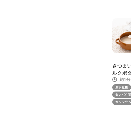
さつま
ルクポ
1
炭水化物
タンパク
カルシウ