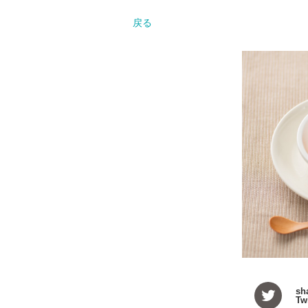
戻る
sh
Twi