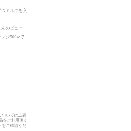
ずつミルクを入
じんのピュー
ンジ500wで
については主要
品をご利用頂く
ンをご確認くだ