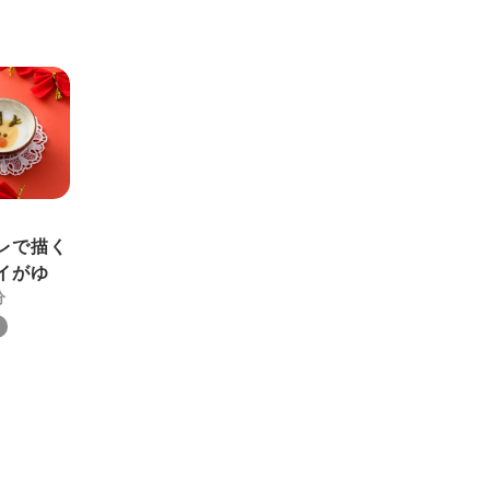
レで描く
イがゆ