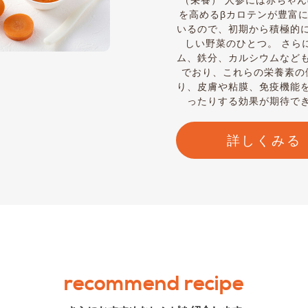
（栄養） 人参には赤ちゃ
を高めるβカロテンが豊富
いるので、初期から積極的
しい野菜のひとつ。 さら
ム、鉄分、カルシウムなど
でおり、これらの栄養素の
り、皮膚や粘膜、免疫機能
ったりする効果が期待で
詳しくみる
recommend recipe