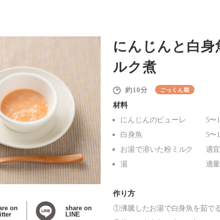
にんじんと白身
ルク煮
10
ごっくん期
材料
にんじんのピューレ
5〜1
白身魚
5〜1
お湯で溶いた粉ミルク
適
湯
適
作り方
are on
share on
①沸騰したお湯で白身魚を茹で
tter
LINE