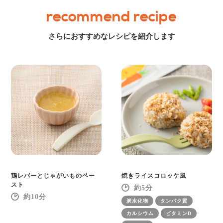
recommend recipe
さらにおすすめなレシピを紹介します
鶏レバーとじゃがいものペー
焼きライスコロッケ風
スト
5
10
炭水化物
タンパク質
カルシウム
ビタミンD