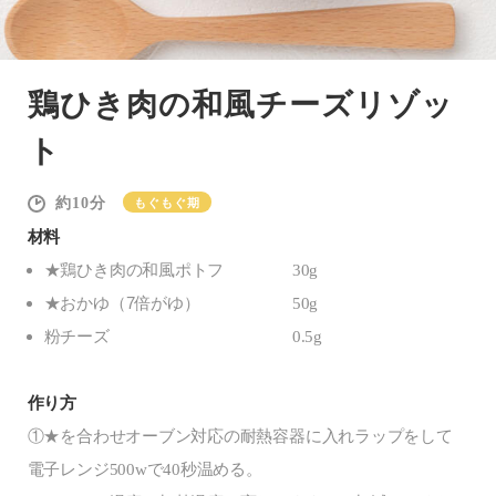
鶏ひき肉の和風チーズリゾッ
ト
10
もぐもぐ期
材料
★鶏ひき肉の和風ポトフ
30g
★おかゆ（7倍がゆ）
50g
粉チーズ
0.5g
作り方
①★を合わせオーブン対応の耐熱容器に入れラップをして
電子レンジ500wで40秒温める。