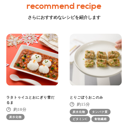
recommend recipe
さらにおすすめなレシピを紹介します
ラタトゥイユとおにぎり雪だ
とりごぼうおこのみ
るま
15
10
炭水化物
タンパク質
炭水化物
ビタミンC
食物繊維