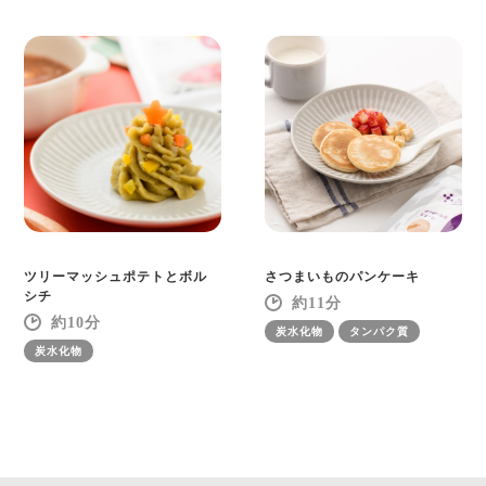
ツリーマッシュポテトとボル
さつまいものパンケーキ
シチ
11
10
炭水化物
タンパク質
炭水化物