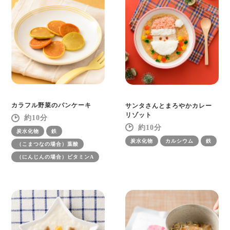
カラフル野菜のパンケーキ
サンタさんとまろやかカレー
リゾット
10
10
炭水化物
鉄
炭水化物
カルシウム
鉄
（こまつなの場合）葉酸
（にんじんの場合）ビタミンA