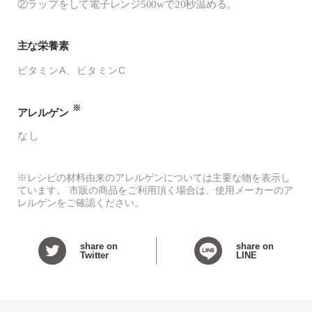
②ラップをして電子レンジ500wで20秒温める。
主な栄養素
ビタミンA
ビタミンC
※
アレルゲン
なし
※レシピの材料由来のアレルゲンについては主要な物を表示し
ています。 市販の商品をご利用頂く場合は、使用メーカーのア
レルゲンをご確認ください。
share on
share on
Twitter
LINE