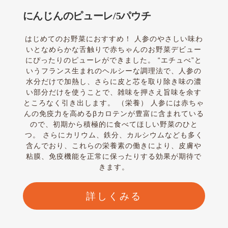
にんじんのピューレ/5パウチ
はじめてのお野菜におすすめ！ 人参のやさしい味わ
いとなめらかな舌触りで赤ちゃんのお野菜デビュー
にぴったりのピューレができました。 “エチュべ”と
いうフランス生まれのヘルシーな調理法で、人参の
水分だけで加熱し、さらに皮と芯を取り除き味の濃
い部分だけを使うことで、雑味を押さえ旨味を余す
ところなく引き出します。 （栄養） 人参には赤ちゃ
んの免疫力を高めるβカロテンが豊富に含まれている
ので、初期から積極的に食べてほしい野菜のひと
つ。 さらにカリウム、鉄分、カルシウムなども多く
含んでおり、これらの栄養素の働きにより、皮膚や
粘膜、免疫機能を正常に保ったりする効果が期待で
きます。
詳しくみる