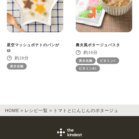
星空マッシュポテトのパンが
農夫風ポタージュパスタ
ゆ
10
20
炭水化物
ビタミンC
炭水化物
ビタミンB1
HOME
レシピ一覧
トマトとにんじんのポタージュ