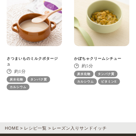
さつまいものミルクポタージ
かぼちゃクリームシチュー
ュ
5
1
炭水化物
タンパク質
炭水化物
タンパク質
カルシウム
ビタミンE
カルシウム
HOME
レシピ一覧
レーズン入りサンドイッチ