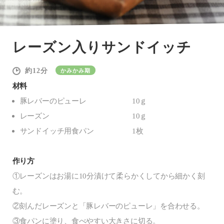
レーズン入りサンドイッチ
12
かみかみ期
材料
豚レバーのピューレ
10ｇ
レーズン
10ｇ
サンドイッチ用食パン
1枚
作り方
①レーズンはお湯に10分漬けて柔らかくしてから細かく刻
む。
②刻んだレーズンと「豚レバーのピューレ」を合わせる。
③食パンに塗り、食べやすい大きさに切る。