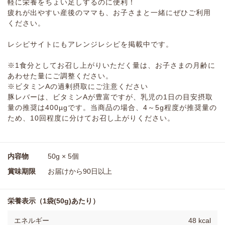
軽に栄養をちょい足しするのに便利！
疲れが出やすい産後のママも、お子さまと一緒にぜひご利用
ください。
レシピサイトにもアレンジレシピを掲載中です。
※1食分としてお召し上がりいただく量は、お子さまの月齢に
あわせた量にご調整ください。
※ビタミンAの過剰摂取にご注意ください
豚レバーは、ビタミンAが豊富ですが、乳児の1日の目安摂取
量の推奨は400µgです。当商品の場合、4～5g程度が推奨量の
ため、10回程度に分けてお召し上がりください。
内容物
50g × 5個
賞味期限
お届けから90日以上
栄養表示（1袋(50g)あたり）
エネルギー
48 kcal