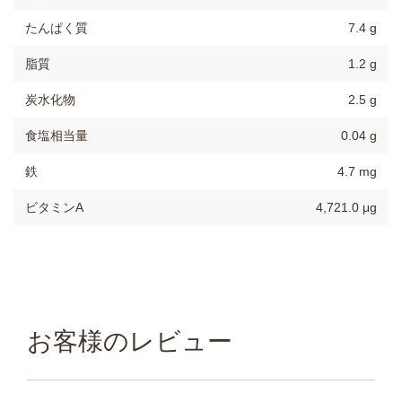
たんぱく質
7.4 g
脂質
1.2 g
炭水化物
2.5 g
食塩相当量
0.04 g
鉄
4.7 mg
ビタミンA
4,721.0 μg
お客様のレビュー