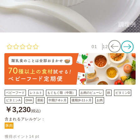
01
12
ベビーフード
レトルト
もぐもぐ期（中期）
お肉のピューレ
鉄
ビタミンD
ビタミンA
DHA
亜鉛
中期|7-8ヶ月
後期|9-11ヶ月
お肉
￥3,230
(税込)
含まれるアレルゲン：
豚肉
獲得ポイント
14
pt