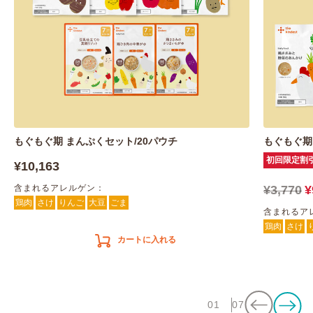
もぐもぐ期 まんぷくセット/20パウチ
もぐもぐ期
初回限定割
¥10,163
含まれるアレルゲン：
¥3,770
¥
鶏肉
さけ
りんご
大豆
ごま
含まれるア
鶏肉
さけ
カートに入れる
01
07