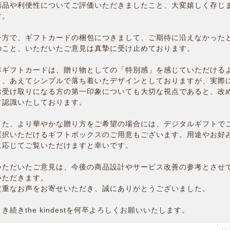
商品や利便性についてご評価いただきましたこと、大変嬉しく存じ
す。
一方で、ギフトカードの梱包につきまして、ご期待に沿えなかった
のこと、いただいたご意見は真摯に受け止めております。
本ギフトカードは、贈り物としての「特別感」を感じていただける
う、あえてシンプルで落ち着いたデザインとしておりますが、実際
お受け取りになる方の第一印象についても大切な視点であると、改
て認識いたしております。
また、より華やかな贈り方をご希望の場合には、デジタルギフトで
選択いただけるギフトボックスのご用意もございます。用途やお好
に応じてご覧いただけますと幸いです。
いただいたご意見は、今後の商品設計やサービス改善の参考とさせ
いただきます。
貴重なお声をお寄せいただき、誠にありがとうございました。
引き続きthe kindestを何卒よろしくお願いいたします。