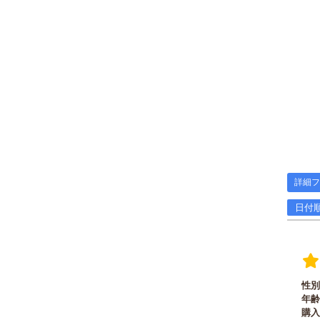
詳細フ
日付順
性別
年齢
購入