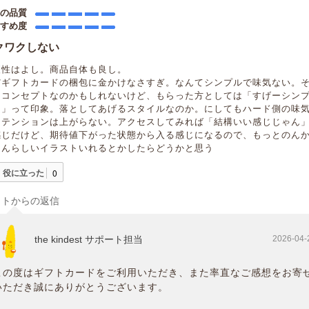
品の品質
すすめ度
クワクしない
便性はよし。商品自体も良し。
だギフトカードの梱包に金かけなさすぎ。なんてシンプルで味気ない。
うコンセプトなのかもしれないけど、もらった方としては「すげーシン
な」って印象。落としてあげるスタイルなのか。にしてもハード側の味
にテンションは上がらない。アクセスしてみれば「結構いい感じじゃん
感じだけど、期待値下がった状態から入る感じになるので、もっとのん
ゃんらしいイラストいれるとかしたらどうかと思う
役に立った
0
イトからの返信
the kindest サポート担当
2026-04-
この度はギフトカードをご利用いただき、また率直なご感想をお寄
いただき誠にありがとうございます。