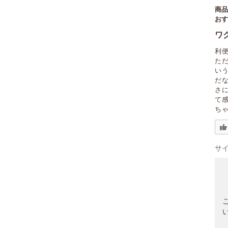
商
お
ワ
利
た
い
だ
さ
て
ち
サ