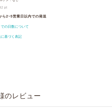
ルゲン：なし
32
pt
から2~5営業日以内での発送
までの日数について
法に基づく表記
様のレビュー