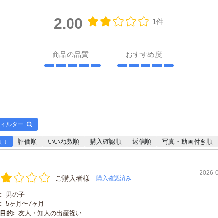
2.00
1件
商品の品質
おすすめ度
ィルター
 ↓
評価順
いいね数順
購入確認順
返信順
写真・動画付き順
2026-
ご購入者様
購入確認済み
:
男の子
:
5ヶ月〜7ヶ月
目的:
友人・知人の出産祝い