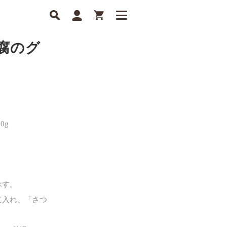
腐のグ
0g
ぶす。
に入れ、「さつ