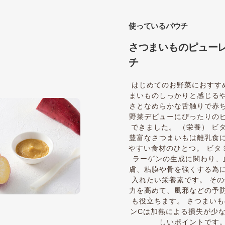
使っているパウチ
さつまいものピューレ
チ
はじめてのお野菜におすす
まいものしっかりと感じる
さとなめらかな舌触りで赤
野菜デビューにぴったりの
できました。 （栄養） ビ
豊富なさつまいもは離乳食
やすい食材のひとつ。 ビタ
ラーゲンの生成に関わり、
膚、粘膜や骨を強くする為
入れたい栄養素です。 そ
力を高めて、風邪などの予
も役立ちます。 さつまい
ンCは加熱による損失が少
しいポイントです