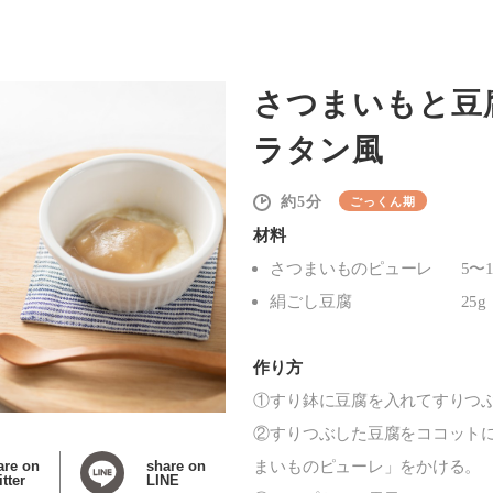
さつまいもと豆
ラタン風
5
ごっくん期
材料
さつまいものピューレ
5〜1
絹ごし豆腐
25g
作り方
①すり鉢に豆腐を入れてすりつ
②すりつぶした豆腐をココット
are on
share on
まいものピューレ」をかける。
tter
LINE