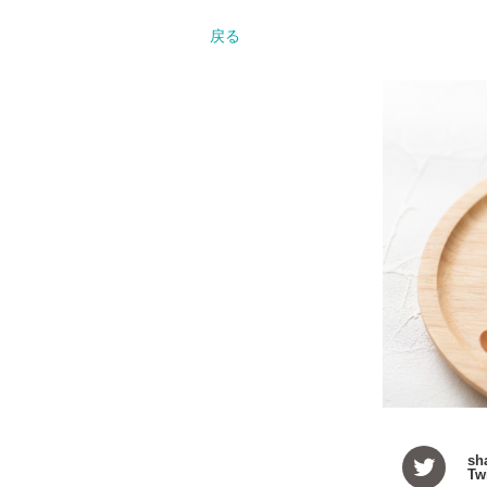
戻る
sh
Twi