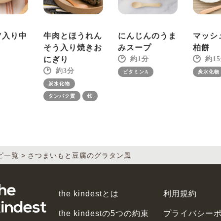
ツ入り中
牛肉とほうれん
にんじんのうま
マッシ
そう入り焼きお
みスープ
柏餅
にぎり
1
15
3
ビタミンA
炭水化物
炭水化物
タンパク質
鉄
ピ一覧
さつまいもと豆腐のグラタン風
the kindestとは
利用規約
the kindestの5つの約束
プライバシー