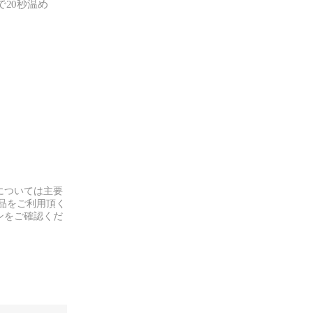
で20秒温め
については主要
品をご利用頂く
ンをご確認くだ