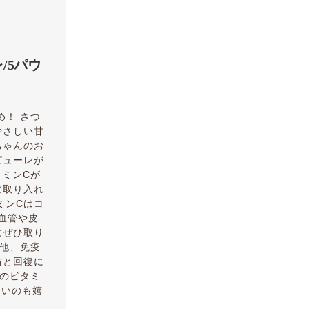
/5パウ
め！ さつ
やさしい甘
ちゃんのお
ピューレが
タミンCが
に取り入れ
ミンCはコ
血管や皮
にぜひ取り
の他、免疫
防と回復に
ものビタミ
ないのも嬉
。