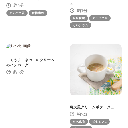
ュ
5
1
タンパク質
食物繊維
炭水化物
タンパク質
カルシウム
こくうま！きのこのクリーム
のハンバーグ
3
農夫風クリームポタージュ
5
炭水化物
ビタミンC