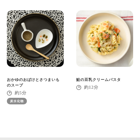
おかゆのおばけとさつまいも
鮭の豆乳クリームパスタ
のスープ
12
5
炭水化物