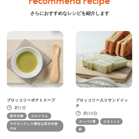
recommend recipe
さらにおすすめなレシピを紹介します
ブロッコリーポテトスープ
ブロッコリー入りサンドイッ
チ
1
10
炭水化物
カルシウム
タンパク質
ビタミンA
※やさいだしの場合は炭水化物
のみ
鉄