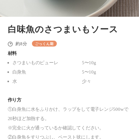
白味魚のさつまいもソース
8
ごっくん期
材料
さつまいものピューレ
5〜10g
白身魚
5〜10g
水
少々
作り方
①白身魚に水をふりかけ、ラップをして電子レンジ500wで
20秒ほど加熱する。
※完全に火が通っているか確認してください。
②白身魚をすりつぶし、ペースト状にします。