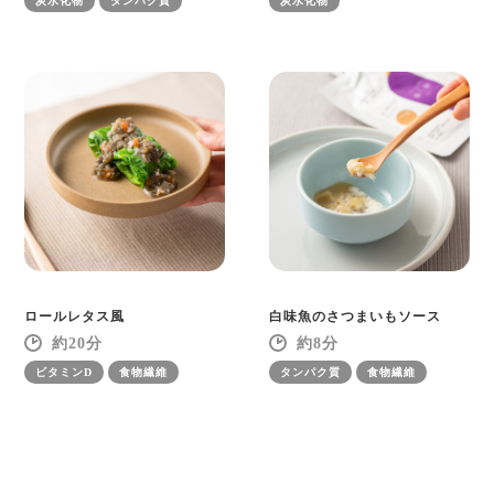
炭水化物
タンパク質
炭水化物
ロールレタス風
白味魚のさつまいもソース
20
8
ビタミンD
食物繊維
タンパク質
食物繊維