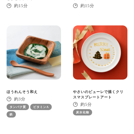
15
15
ほうれんそう和え
やさいのピューレで描くクリ
スマスプレートアート
3
5
タンパク質
ビタミンA
炭水化物
鉄