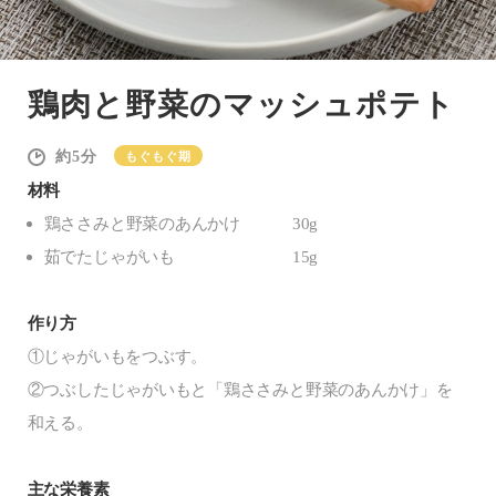
鶏肉と野菜のマッシュポテト
5
もぐもぐ期
材料
鶏ささみと野菜のあんかけ
30g
茹でたじゃがいも
15g
作り方
①じゃがいもをつぶす。
②つぶしたじゃがいもと「鶏ささみと野菜のあんかけ」を
和える。
主な栄養素