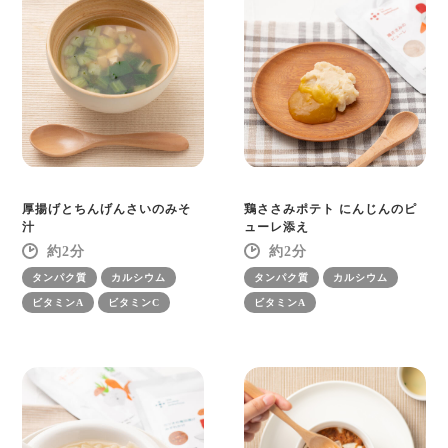
厚揚げとちんげんさいのみそ
鶏ささみポテト にんじんのピ
汁
ューレ添え
2
2
タンパク質
カルシウム
タンパク質
カルシウム
ビタミンA
ビタミンC
ビタミンA