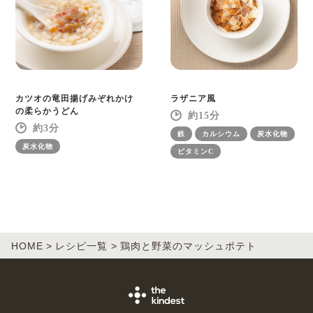
カツオの竜田揚げみぞれかけ
ラザニア風
の柔らかうどん
15
3
鉄
カルシウム
炭水化物
炭水化物
ビタミンC
HOME
レシピ一覧
鶏肉と野菜のマッシュポテト