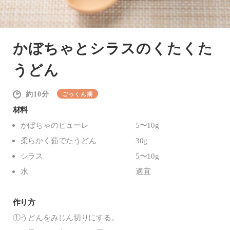
かぼちゃとシラスのくたくた
うどん
10
ごっくん期
材料
かぼちゃのピューレ
5〜10g
柔らかく茹でたうどん
30g
シラス
5〜10g
水
適宜
作り方
①うどんをみじん切りにする。