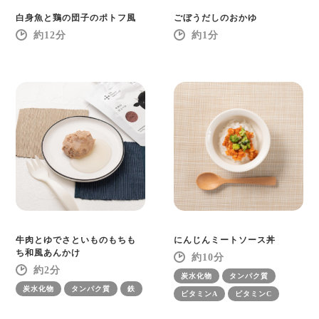
白身魚と鶏の団子のポトフ風
ごぼうだしのおかゆ
12
1
牛肉とゆでさといものもちも
にんじんミートソース丼
ち和風あんかけ
10
2
炭水化物
タンパク質
炭水化物
タンパク質
鉄
ビタミンA
ビタミンC