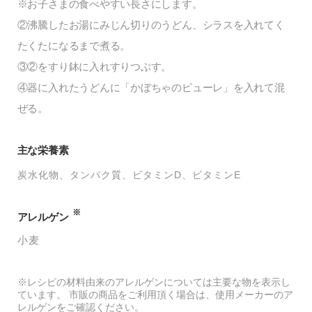
※お子さまの食べやすい長さにします。
②沸騰したお湯にみじん切りのうどん、シラスを入れてく
たくたになるまで煮る。
③②をすり鉢に入れすりつぶす。
④器に入れたうどんに「かぼちゃのピューレ」を入れて混
ぜる。
主な栄養素
炭水化物
タンパク質
ビタミンD
ビタミンE
※
アレルゲン
小麦
※レシピの材料由来のアレルゲンについては主要な物を表示し
ています。 市販の商品をご利用頂く場合は、使用メーカーのア
レルゲンをご確認ください。