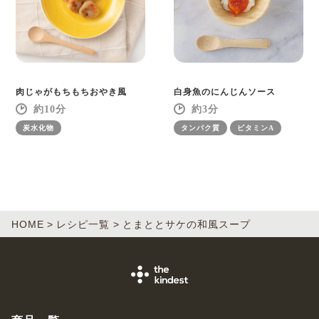
肉じゃがもちもちおやき風
白身魚のにんじんソース
10
3
炭水化物
タンパク質
ビタミンA
HOME
レシピ一覧
とまととサケの和風スープ