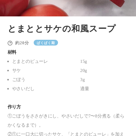
とまととサケの和風スープ
20
ぱくぱく期
材料
とまとのピューレ
15g
サケ
20g
ごぼう
3g
やさいだし
適量
作り方
①ごぼうをささがきにし、やさいだしで7〜8分煮る（柔ら
かくなるまで）。
②①に一口大に切ったサケ、「とまとのピューレ」を加え