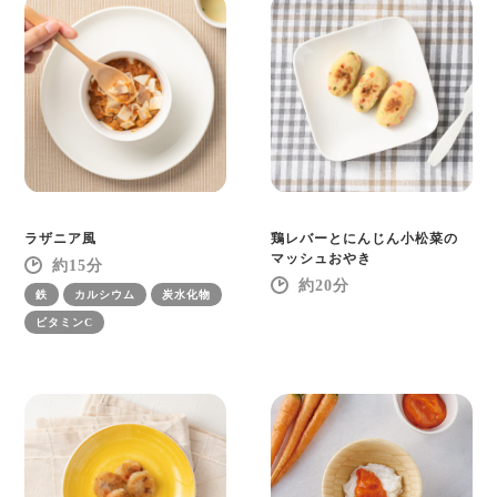
ラザニア風
鶏レバーとにんじん小松菜の
マッシュおやき
15
20
鉄
カルシウム
炭水化物
ビタミンC