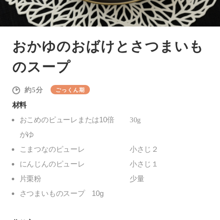
おかゆのおばけとさつまいも
のスープ
5
ごっくん期
材料
おこめのピューレまたは10倍
30g
がゆ
こまつなのピューレ
小さじ２
にんじんのピューレ
小さじ１
片栗粉
少量
さつまいものスープ 10g