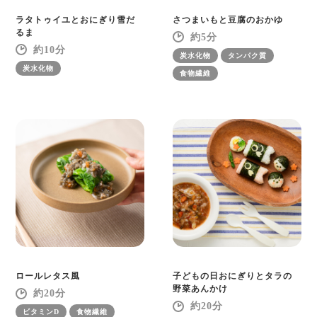
ラタトゥイユとおにぎり雪だ
さつまいもと豆腐のおかゆ
るま
5
10
炭水化物
タンパク質
炭水化物
食物繊維
ロールレタス風
子どもの日おにぎりとタラの
野菜あんかけ
20
20
ビタミンD
食物繊維