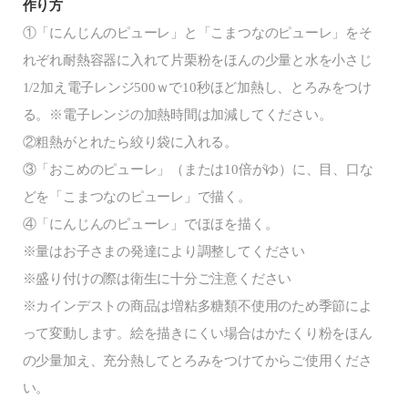
作り方
①「にんじんのピューレ」と「こまつなのピューレ」をそ
れぞれ耐熱容器に入れて片栗粉をほんの少量と水を小さじ
1/2加え電子レンジ500ｗで10秒ほど加熱し、とろみをつけ
る。※電子レンジの加熱時間は加減してください。
②粗熱がとれたら絞り袋に入れる。
③「おこめのピューレ」（または10倍がゆ）に、目、口な
どを「こまつなのピューレ」で描く。
④「にんじんのピューレ」でほほを描く。
※量はお子さまの発達により調整してください
※盛り付けの際は衛生に十分ご注意ください
※カインデストの商品は増粘多糖類不使用のため季節によ
って変動します。絵を描きにくい場合はかたくり粉をほん
の少量加え、充分熱してとろみをつけてからご使用くださ
い。