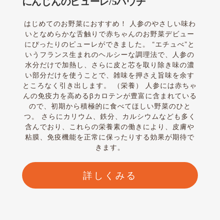
にんじんのピューレ/5パウチ
はじめてのお野菜におすすめ！ 人参のやさしい味わ
いとなめらかな舌触りで赤ちゃんのお野菜デビュー
にぴったりのピューレができました。 “エチュべ”と
いうフランス生まれのヘルシーな調理法で、人参の
水分だけで加熱し、さらに皮と芯を取り除き味の濃
い部分だけを使うことで、雑味を押さえ旨味を余す
ところなく引き出します。 （栄養） 人参には赤ちゃ
んの免疫力を高めるβカロテンが豊富に含まれている
ので、初期から積極的に食べてほしい野菜のひと
つ。 さらにカリウム、鉄分、カルシウムなども多く
含んでおり、これらの栄養素の働きにより、皮膚や
粘膜、免疫機能を正常に保ったりする効果が期待で
きます。
詳しくみる