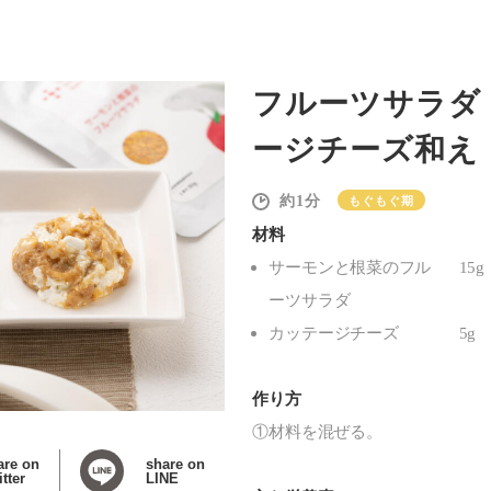
フルーツサラダ
ージチーズ和え
1
もぐもぐ期
材料
サーモンと根菜のフル
15g
ーツサラダ
カッテージチーズ
5g
作り方
①材料を混ぜる。
are on
share on
tter
LINE