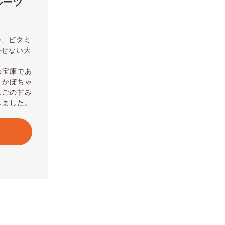
ルーツ
D、ビタミ
かせない大
の宝庫であ
とかぼちゃ
んごの甘み
しました。