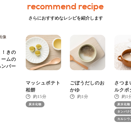
recommend recipe
さらにおすすめなレシピを紹介します
ま！きの
リームの
ハンバー
マッシュポテト
ごぼうだしのお
さつま
柏餅
かゆ
ルクポ
15
1
1
炭水化物
炭水化物
タンパク
カルシウ