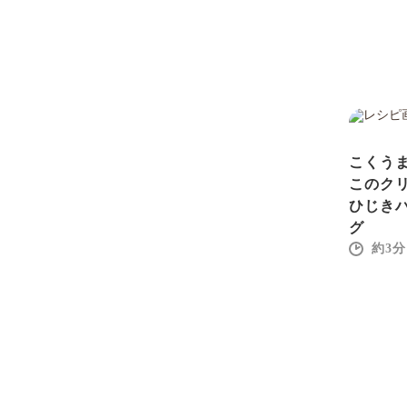
こくう
このク
ひじき
グ
3