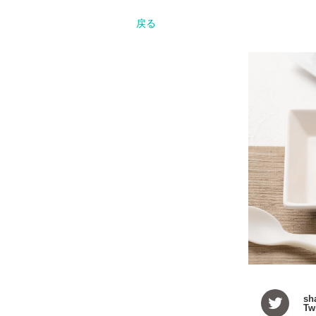
戻る
sh
Twi