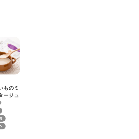
いものミ
タージュ
質
ム