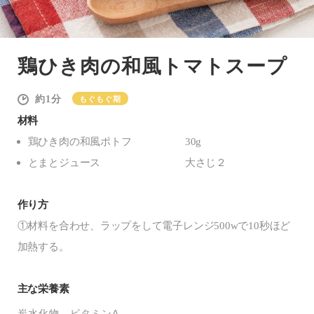
鶏ひき肉の和風トマトスープ
1
もぐもぐ期
材料
鶏ひき肉の和風ポトフ
30g
とまとジュース
大さじ２
作り方
①材料を合わせ、ラップをして電子レンジ500wで10秒ほど
加熱する。
主な栄養素
炭水化物
ビタミンA