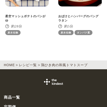
星空マッシュポテトのパンが
おばけとハンバーグのパング
ゆ
ラタン
20
5
炭水化物
炭水化物
タンパク質
HOME
レシピ一覧
鶏ひき肉の和風トマトスープ
商品一覧
定期便