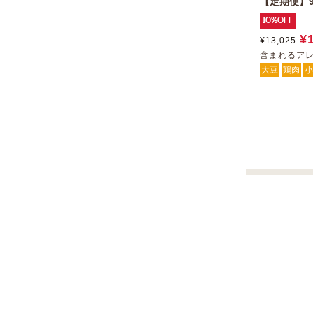
【定期便】9
10%OFF
¥
¥13,025
含まれるア
大豆
鶏肉
小