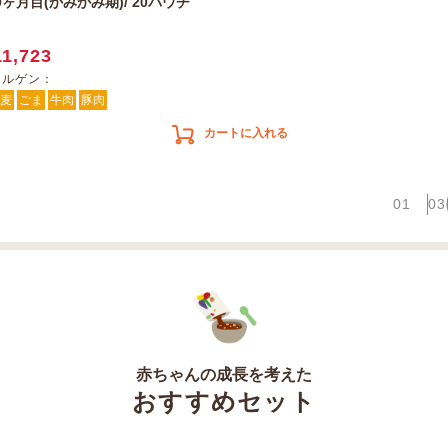
ヶ月目(かみかみ期)/ 20パウチ
11,723
レルゲン：
麦
ごま
牛肉
豚肉
カートに入れる
01
03
赤ちゃんの成長を考えた
おすすめセット