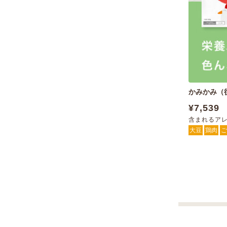
かみかみ（
¥7,539
含まれるア
大豆
鶏肉
ご