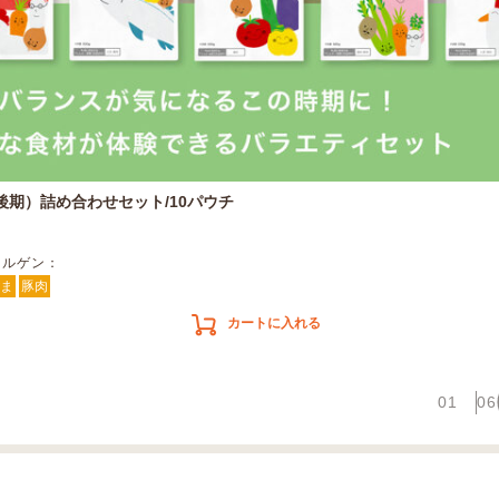
後期）詰め合わせセット/10パウチ
レルゲン：
ま
豚肉
カートに入れる
01
06