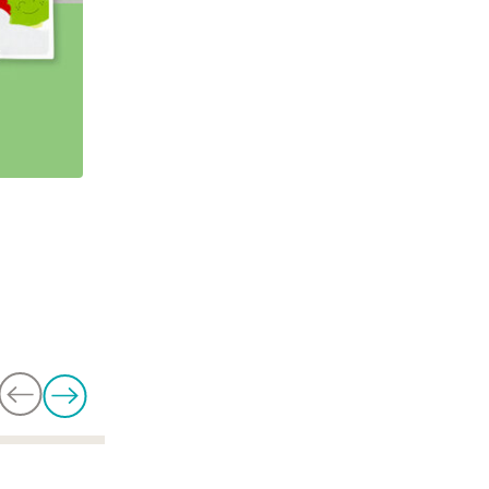
かみかみ期 定期便限定 初回5パウチセット
初回限定割引
¥3,770
¥980
含まれるアレルゲン：
大豆
鶏肉
ごま
豚肉