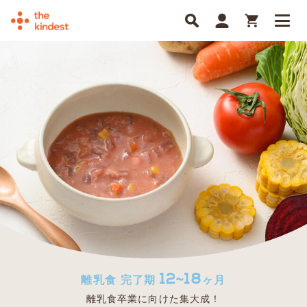
12~18
離乳食 完了期
ヶ月
離乳食卒業に向けた集大成！