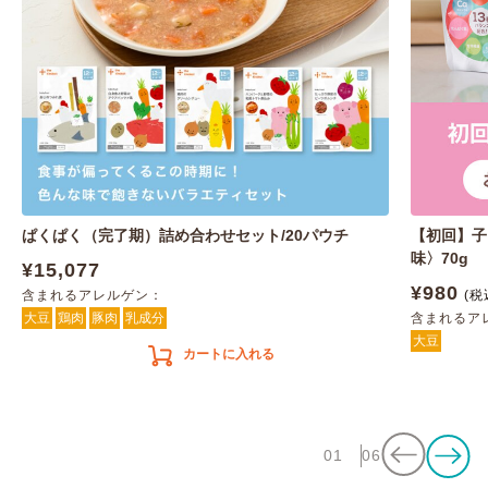
ぱくぱく（完了期）詰め合わせセット/20パウチ
【初回】子
味〉70g
¥15,077
¥980
含まれるアレルゲン：
(税
大豆
鶏肉
豚肉
乳成分
含まれるア
大豆
カートに入れる
01
06