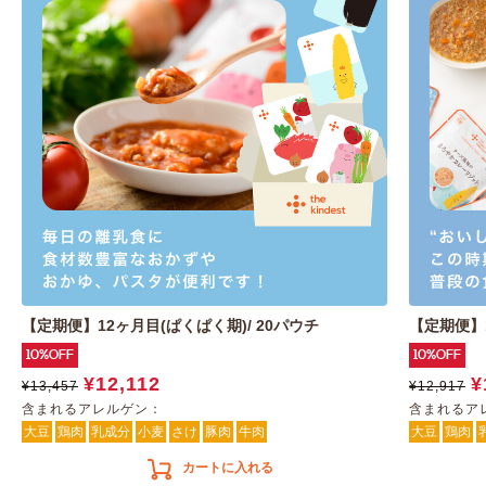
【定期便】12ヶ月目(ぱくぱく期)/ 20パウチ
【定期便】1
10%OFF
10%OFF
¥12,112
¥
¥13,457
¥12,917
含まれるアレルゲン：
含まれるア
大豆
鶏肉
乳成分
小麦
さけ
豚肉
牛肉
大豆
鶏肉
カートに入れる