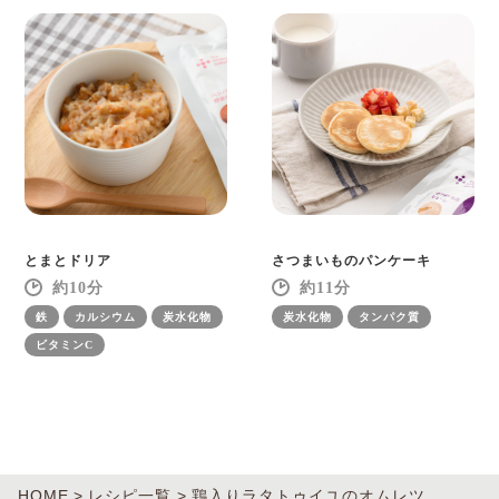
とまとドリア
さつまいものパンケーキ
10
11
鉄
カルシウム
炭水化物
炭水化物
タンパク質
ビタミンC
HOME
レシピ一覧
鶏入りラタトゥイユのオムレツ