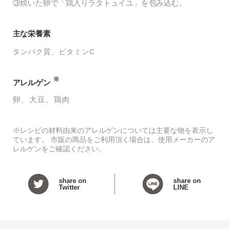
③焼いた卵で「鶏入りラタトュイユ」を包み込む。
主な栄養素
タンパク質
ビタミンC
※
アレルゲン
卵
大豆
鶏肉
※レシピの材料由来のアレルゲンについては主要な物を表示し
ています。 市販の商品をご利用頂く場合は、使用メーカーのア
レルゲンをご確認ください。
share on
share on
Twitter
LINE