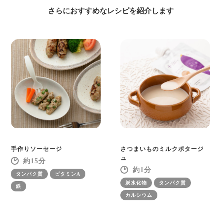
さらにおすすめなレシピを紹介します
手作りソーセージ
さつまいものミルクポタージ
ュ
15
1
タンパク質
ビタミンA
炭水化物
タンパク質
鉄
カルシウム