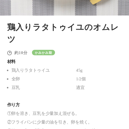
鶏入りラタトゥイユのオムレ
ツ
10
かみかみ期
材料
鶏入りラタトゥイユ
45g
全卵
1/2個
豆乳
適宜
作り方
①卵を溶き、豆乳を少量加え混ぜる。
②フライパンに少量の油を引き、卵を焼く。