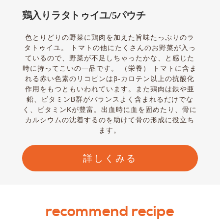
鶏入りラタトゥイユ/5パウチ
色とりどりの野菜に鶏肉を加えた旨味たっぷりのラ
タトゥイユ。 トマトの他にたくさんのお野菜が入っ
ているので、野菜が不足しちゃったかな、と感じた
時に持ってこいの一品です。 （栄養） トマトに含ま
れる赤い色素のリコピンはβ-カロテン以上の抗酸化
作用をもつともいわれています。また鶏肉は鉄や亜
鉛、ビタミンB群がバランスよく含まれるだけでな
く、ビタミンKが豊富。出血時に血を固めたり、骨に
カルシウムの沈着するのを助けて骨の形成に役立ち
ます。
詳しくみる
recommend recipe