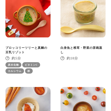
ブロッコリーツリーと真鯛の
白身魚と椎茸・野菜の茶碗蒸
豆乳リゾット
し
5
10
炭水化物
ビタミンC
カルシウム
鉄