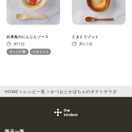
白身魚のにんじんソース
とまとリゾット
3
15
タンパク質
ビタミンA
HOME
レシピ一覧
かつおとかぼちゃのポテトサラダ
商品一覧