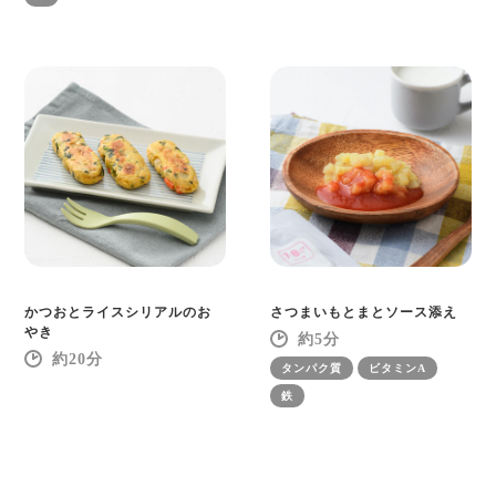
かつおとライスシリアルのお
さつまいもとまとソース添え
やき
5
20
タンパク質
ビタミンA
鉄