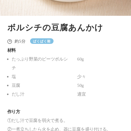
ボルシチの豆腐あんかけ
5
ぱくぱく期
材料
たっぷり野菜のビーツボルシ
60g
チ
塩
少々
豆腐
50g
だし汁
適宜
作り方
①だし汁で豆腐を弱火で煮る。
②一煮立ちしたら火を止め、器に豆腐を盛り付ける。