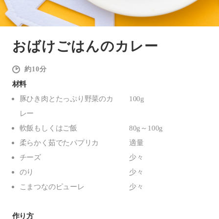
おばけごはんのカレー
10
材料
豚ひき肉とたっぷり野菜のカ
100g
レー
軟飯もしくはご飯
80g～100g
柔らかく茹でたパプリカ
適量
チーズ
少々
のり
少々
こまつなのピューレ
少々
作り方