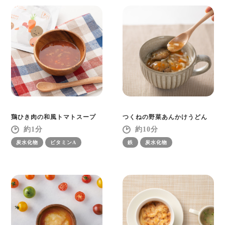
鶏ひき肉の和風トマトスープ
つくねの野菜あんかけうどん
1
10
炭水化物
ビタミンA
鉄
炭水化物