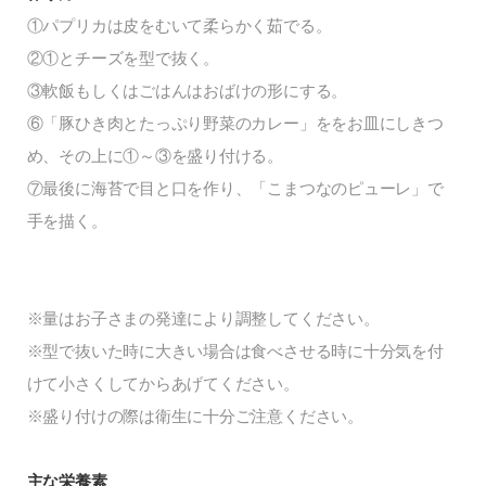
①パプリカは皮をむいて柔らかく茹でる。
②①とチーズを型で抜く。
③軟飯もしくはごはんはおばけの形にする。
⑥「豚ひき肉とたっぷり野菜のカレー」ををお皿にしきつ
め、その上に①～③を盛り付ける。
⑦最後に海苔で目と口を作り、「こまつなのピューレ」で
手を描く。
※量はお子さまの発達により調整してください。
※型で抜いた時に大きい場合は食べさせる時に十分気を付
けて小さくしてからあげてください。
※盛り付けの際は衛生に十分ご注意ください。
主な栄養素