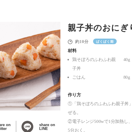
親子丼のおにぎ
10
ぱくぱく期
材料
鶏そぼろのふわふわ親
40g
子丼
ごはん
80g
作り方
①「鶏そぼろのふわふわ親子丼
ぜる。
②電子レンジ500wで1分加熱し
are on
share on
tter
LINE
5分おく。