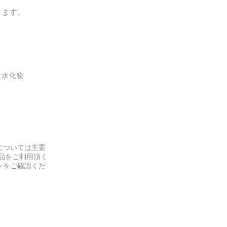
ります。
炭水化物
については主要
品をご利用頂く
ンをご確認くだ