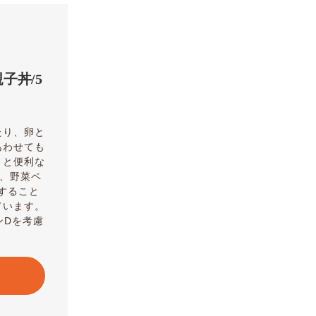
子丼/5
たり、卵と
あわせても
くと便利な
は、野菜ペ
すること
ています。
ンDを考慮