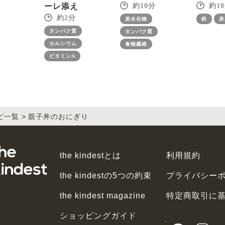
ーレ添え
10
10
2
炭水化物
鉄
炭
タンパク質
タンパク質
カルシウム
食物繊維
ビタミンA
ピ一覧
親子丼のおにぎり
the kindestとは
利用規約
the kindestの5つの約束
プライバシー
the kindest magazine
特定商取引に
ショッピングガイド