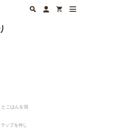
り
」とごはんを混
、ラップを外し