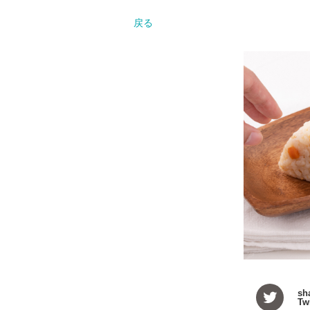
戻る
sh
Twi