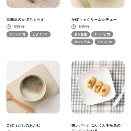
白味魚のかぼちゃ和え
かぼちゃクリームシチュー
5
5
タンパク質
ビタミンE
炭水化物
タンパク質
カルシウム
ビタミンE
ごぼうだしのおかゆ
鶏レバーとにんじん小松菜の
マッシュおやき