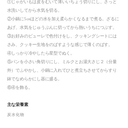
①じゃがいもは皮をむいて薄いいちょう切りにし、さっと
水洗いしてから水気を切る。
②小鍋に5㎝ほどの水を加え柔らかくなるまで煮る。ざるに
あげ、水気をじゅうぶんに切ってから熱いうちにつぶす。
③お好みのピューレで色付けをし、クッキングシートには
さみ、クッキー生地をのばすような感じで薄くのばす。
④しっかり冷やしたら星型でぬく。
⑤パンを小さい角切りにし、ミルクとお湯大さじ２（分量
外）でふやかし、小鍋に入れてひと煮立ちさせてからすり
鉢でなめらかにし器に盛る。
⑥④を飾る。
主な栄養素
炭水化物