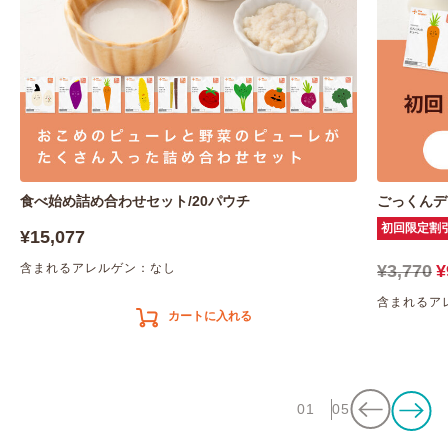
食べ始め詰め合わせセット/20パウチ
ごっくんデ
初回限定割
¥15,077
含まれるアレルゲン：なし
¥3,770
¥
含まれるア
カートに入れる
01
05