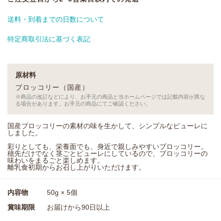
送料・到着までの日数について
特定商取引法に基づく表記
原材料
ブロッコリー（国産）
※商品の改訂などにより、お手元の商品と当ホームページでは記載内容が異な
る場合があります。お手元の商品にてご確認ください。
国産ブロッコリーの素材の味を生かして、シンプルなピューレに
しました。
彩りとしても、栄養面でも、身近で親しみやすいブロッコリー。
穂先だけでなく茎ごとピューレにしているので、ブロッコリーの
味わいをまるごと楽しめます。
離乳食初期からお召し上がりいただけます。
内容物
50g × 5個
賞味期限
お届けから90日以上