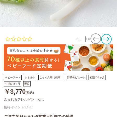
01
10
ベビーフード
レトルト
ごっくん期（初期）
野菜のピューレ
初期|5-6ヶ月
中期|7-8ヶ月
野菜
￥3,770
(税込)
含まれるアレルゲン：なし
獲得ポイント
17
pt
ご注文翌日から2~5営業日以内での発送