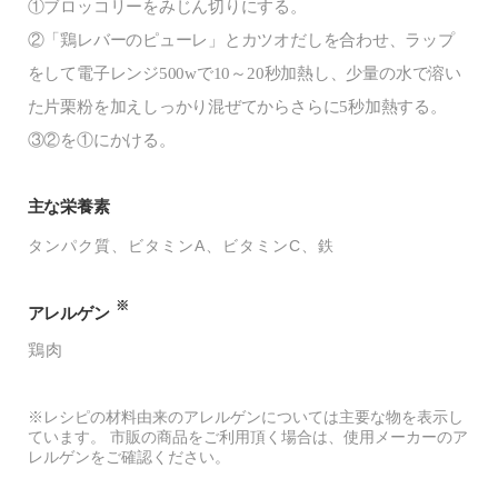
①ブロッコリーをみじん切りにする。
②「鶏レバーのピューレ」とカツオだしを合わせ、ラップ
をして電子レンジ500wで10～20秒加熱し、少量の水で溶い
た片栗粉を加えしっかり混ぜてからさらに5秒加熱する。
③②を①にかける。
主な栄養素
タンパク質
ビタミンA
ビタミンC
鉄
※
アレルゲン
鶏肉
※レシピの材料由来のアレルゲンについては主要な物を表示し
ています。 市販の商品をご利用頂く場合は、使用メーカーのア
レルゲンをご確認ください。