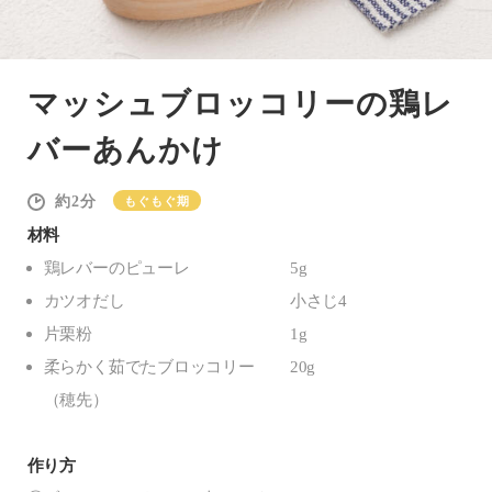
マッシュブロッコリーの鶏レ
バーあんかけ
2
もぐもぐ期
材料
鶏レバーのピューレ
5g
カツオだし
小さじ4
片栗粉
1g
柔らかく茹でたブロッコリー
20g
（穂先）
作り方